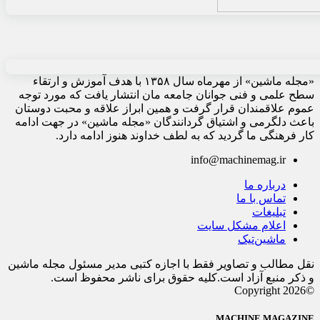
«مجله ماشین» از مهرماه سال ۱۳۵۸ با هدف آموزش و ارتقاء
سطح علمی و فنی جوانان جامعه مان انتشار یافت که مورد توجه
عموم علاقمندان قرار گرفت و همین ابراز علاقه و محبت دوستان
باعث دلگرمی و اشتیاق گردانندگان «مجله ماشین» در جهت ادامه
کار فرهنگی ما گردید که به لطف خداوند هنوز ادامه دارد.
info@machinemag.ir
درباره ما
تماس با ما
تبلیغات
اعلام مشکل سایت
ماشین‌تیک
نقل مطالب و تصاویر فقط با اجازه کتبی مدیر مسئول مجله ماشین
و ذکر منبع آزاد است.کلیه حقوق برای ناشر محفوظ است.
©Copyright 2026
MACHINE MAGAZINE