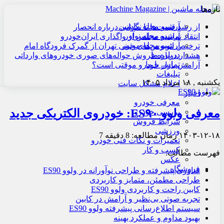
تازه‌ها
آرشیو مجله ماشین
از رشد قیمت‌ها تا نگرانی درباره انحصار
آرشیو مجله نوآور
انتقاد نماینده مجلس از واگذاری ایران‌خودرو
آرشیو مجله موتور
ترخیص اتوبوس‌های چینی تهران از گمرک فرودگاه امام
درباره ما
هشدار درباره فروش حواله‌های صوری خودروهای وارداتی
تماس با ما
آرامش بازار خودرو موقتی است؟
تبلیغات
یکشنبه , ۱۸ مرداد ۱۴۰۵
اعلام مشکل سایت
اخبار
معرفی خودرو
معرفی ولوو ES۹۰: خودروی الکتریکی جدید
بررسی خودرو
شرایط فروش
ورزشی
۱۴۰۳-۱۲-۱۸
زمان مطالعه: 8 دقیقه
7
تعمیرات و نکات فنی خودرو
کسب و کار
فهرست مطالب:
عکس
فروشگاه
فناوری پیشرفته و طراحی نوآورانه در ولوو ES90
طراحی مطمئن، متمایز و کاربردی
کابین راحت و کاربردی ولوو ES90
تجربه صوتی بی‌نظیر و آرامش در کابین
سیستم اطلاع‌رسانی پیشرفته ولوو ES90
بهبود مداوم و عملکرد بهینه