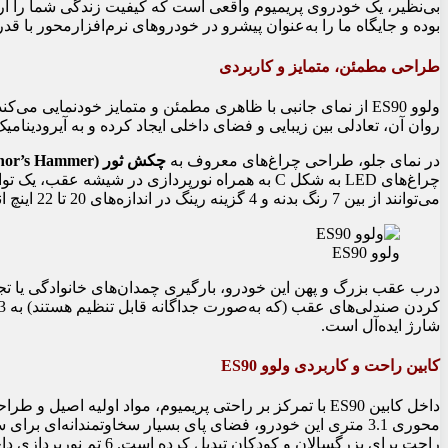
بوده و جایگاه ما را به‌عنوان پیشرو در خودروهای نرم‌افزارمحور با ق
طراحی مطمئن، متمایز و کاربردی
ولوو ES90 از نمای جانبی با ظاهری مطمئن و متمایز خودنمایی می
روان آن، تعادلی بین زیبایی و فضای داخلی ایجاد کرده و به آیرودینام
در نمای جلو، طراحی چراغ‌های معروف به
چکش ثور (Thor’s Hammer)
چراغ‌های LED به شکل C به همراه نورپردازی در شی
می‌توانند از بین 7 رنگ بدنه و 4 گزینه رینگ در اندازه‌های 20 تا 22 اینچ انتخاب کنند.
ولوو ES90
شارژ ایده‌آل است.
کابین راحت و کاربردی ولوو ES90
داخل کابین ES90 با تمرکز بر راحتی پریمیوم، مواد اولیه اص
محوری 3.1 متری این خودرو، فضای پای بسیار سخاوتمندانه‌ای بر
راحت برای بزرگسالان و کو