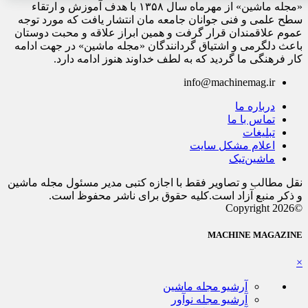
«مجله ماشین» از مهرماه سال ۱۳۵۸ با هدف آموزش و ارتقاء
سطح علمی و فنی جوانان جامعه مان انتشار یافت که مورد توجه
عموم علاقمندان قرار گرفت و همین ابراز علاقه و محبت دوستان
باعث دلگرمی و اشتیاق گردانندگان «مجله ماشین» در جهت ادامه
کار فرهنگی ما گردید که به لطف خداوند هنوز ادامه دارد.
info@machinemag.ir
درباره ما
تماس با ما
تبلیغات
اعلام مشکل سایت
ماشین‌تیک
نقل مطالب و تصاویر فقط با اجازه کتبی مدیر مسئول مجله ماشین
و ذکر منبع آزاد است.کلیه حقوق برای ناشر محفوظ است.
©Copyright 2026
MACHINE MAGAZINE
×
آرشیو مجله ماشین
آرشیو مجله نوآور