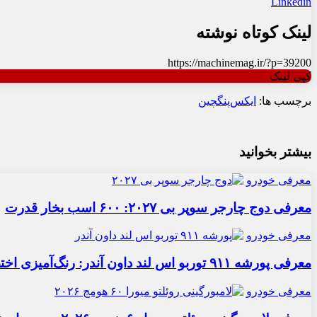
Linkedin
لینک کوتاه نوشته
https://machinemag.ir/?p=39200
کپی لینک
برچسب ها:
ایکس‌‌پنگ
چین
بیشتر بخوانید
معرفی خودرو
معرفی دوج چارجر سوپر بی ۲۰۲۷: ۶۰۰ اسب بخار قدرت
معرفی خودرو
معرفی پورشه ۹۱۱ توربو اس لند داون آندر: رنگ‌آمیزی اختصاصی
معرفی خودرو