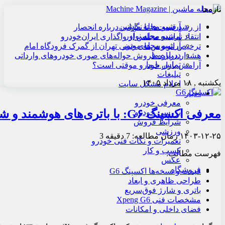
تازه‌ها
آرشیو مجله ماشین
از رشد قیمت‌ها تا نگرانی درباره انحصار
آرشیو مجله نوآور
انتقاد نماینده مجلس از واگذاری ایران‌خودرو
آرشیو مجله موتور
ترخیص اتوبوس‌های چینی تهران از گمرک فرودگاه امام
درباره ما
هشدار درباره فروش حواله‌های صوری خودروهای وارداتی
تماس با ما
آرامش بازار خودرو موقتی است؟
تبلیغات
یکشنبه , ۱۸ مرداد ۱۴۰۵
اعلام مشکل سایت
اخبار
معرفی خودرو
معرفی اکسپنگ G۶: با باتری‌های هوشمند و شارژ فوق‌سریع
بررسی خودرو
شرایط فروش
ورزشی
۱۴۰۳-۱۲-۲۵
زمان مطالعه: 7 دقیقه
3
تعمیرات و نکات فنی خودرو
کسب و کار
فهرست مطالب:
عکس
فروشگاه
قیمت و نسخه‌ها اکسپنگ G6
طراحی ظاهری و ابعاد
باتری و شارژ فوق‌سریع
مشخصات فنی Xpeng G6
فضای داخلی و امکانات