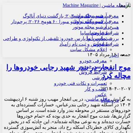
تازه‌ها
آرشیو مجله ماشین
معرفی هنسی بلک‌برد ۲۰۳۰: بازگشت دنیای آنالوگ
آرشیو مجله نوآور
معرفی لامبورگینی روئلتو میورا ۶۰ هومج ۲۰۲۶: پرچم‌دار
آرشیو مجله موتور
هیبریدی
درباره ما
شرایط فروش سایپا
تماس با ما
بررسی پارس نوآ پارس خودرو: تلفیقی از تکنولوژی و طراحی
تبلیغات
شرایط فروش و ثبت نام زامیاد
اعلام مشکل سایت
جمعه , ۱۶ مرداد ۱۴۰۵
اخبار
معرفی خودرو
موج انفجار در بندر شهید رجایی خودروها را
بررسی خودرو
شرایط فروش
مچاله کرد
ورزشی
تعمیرات و نکات فنی خودرو
26
۱۴۰۴-۰۲-۰۷
کسب و کار
عکس
به گزارش
مجله ماشین
، در پی انفجار مهیب روز شنبه ۶ اردیبهشت
فروشگاه
۱۴۰۴ در اسکله شهید رجایی بندرعباس، خسارات گسترده‌ای به
خودروهای مستقر در محوطه بندر وارد شده است.
بر اساس
گزارش‌ها، شدت موج انفجار به حدی بوده که «تمام خودروها
خسارت دیده‌اند و به نوعی مچاله شده‌اند»
.​
این حادثه که در بخش
نگهداری کالای خطرناک اسکله رخ داد، منجر به آتش‌سوزی گسترده
و ایجاد ستون‌های بلند دود شد.
شدت انفجار به حدی بود که صدای