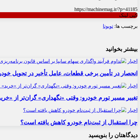
https://machinemag.ir/?p=41185
کپی لینک
برچسب ها:
تویوتا
بیشتر بخوانید
اخبار
انحصار در تأمین برخی قطعات، عامل تأخیر در تحویل خودر
اخبار
تغییر مسیر تورم خودرو: وقتی «نگهداری» گران‌تر از «خری
اخبار
چرا استقبال از ثبت‌نام خودرو کاهش یافته است؟
دیدگاهتان را بنویسید