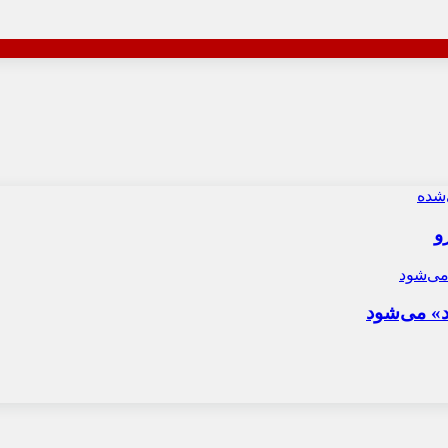
و
د» می‌شود