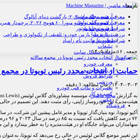
تازه‌ها
آرشیو مجله ماشین
معرفی هنسی بلک‌برد ۲۰۳۰: بازگشت دنیای آنالوگ
آرشیو مجله نوآور
معرفی لامبورگینی روئلتو میورا ۶۰ هومج ۲۰۲۶: پرچم‌دار هیبریدی
آرشیو مجله موتور
شرایط فروش سایپا
درباره ما
بررسی پارس نوآ پارس خودرو: تلفیقی از تکنولوژی و طراحی
تماس با ما
شرایط فروش و ثبت نام زامیاد
تبلیغات
جمعه , ۱۶ مرداد ۱۴۰۵
اعلام مشکل سایت
اخبار
معرفی خودرو
حمایت از انتخاب مجدد رئیس تویوتا در مجمع س
بررسی خودرو
شرایط فروش
ورزشی
۱۴۰۴-۰۳-۰۳
زمان مطالعه: 3 دقیقه
تعمیرات و نکات فنی خودرو
کسب و کار
به گزارش
مجله ماشین
عکس
هیئت‌مدیره این خودروساز ژاپنی، رأی مثبت دهند. این تصمیم در حالی
فروشگاه
سهامداران می‌تواند جایگاه او در هیئت‌مدیره را به خطر بیندازد و این 
این تغییر موضع گلاس لوئیس در حالی رخ می‌دهد که تویوتا، به‌عنوان