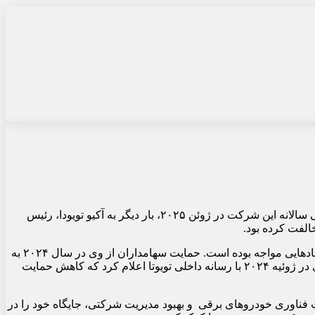
، موسسه مشاوره‌ای گلاس لوئیس (Glass Lewis) به سهامداران شرکت تویوتا توصیه کرده است که در مجمع عمومی سالانه این شرکت در ژوئن ۲۰۲۵، بار دیگر به آکیو تویودا، رئیس
الفت کرده بود.
آکیو تویودا، نوه بنیان‌گذار تویوتا و مدیرعامل پیشین این شرکت، در سال‌های اخیر به دلیل نگرانی‌هایی درباره مدیریت و نظارت شرکتی با انتقادهایی مواجه بوده است. حمایت سهامداران از وی در سال ۲۰۲۴ به
۷۲ درصد کاهش یافت که نسبت به ۸۵ درصد در سال ۲۰۲۳ و ۹۶ درصد در سال ۲۰۲۲ افت قابل‌توجهی را نشان می‌دهد. تویودا در مصاحبه‌ای در ژوئیه ۲۰۲۴ با رسانه داخلی تویوتا اعلام کرد که کاهش حمایت
یت فناوری خودروهای برقی و بهبود مدیریت شرکتی، جایگاه خود را در