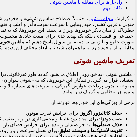
راه‌حل‌ها برای مقابله با ماشین شوتی
نکات مهم
به گزارش
مجله ماشین
، احتمالاً اصطلاح «ماشین شوتی» یا «خودرو ش
جنوبی و غربی کشور، خودروهایی با سرعت سرسام‌آور و اغلب با تغییرات
خطرناک از میان دیگر خودروها ویراژ می‌دهند. این خودروها، که به نمادی
اجتماعی و اقتصادی، بلکه یک تهدید جدی برای امنیت جاده‌ها محسوب 
صورت جامع و با زبانی ساده به این سوال پاسخ دهیم که
ماشین شوت
مقابله با آن وجود دارد. با ما همراه باشید تا با ابعاد مختلف این پدیده آ
تعریف ماشین شوتی
«ماشین شوتی» به خودرویی اطلاق می‌شود که به طور غیرقانونی برای 
استفاده قرار می‌گیرد. رانندگان این خودروها، که به «شوتی سوارا
ممنوعه یا بدون پرداخت عوارض گمرکی، با سرعت‌های بسیار بالا و به ش
ماموران انتظامی و گمرک دور بمانند.
برخی از ویژگی‌های این خودروها عبارتند از:
حذف کاتالیزور اگزوز
: برای افزایش قدرت موتور.
نصب دودزا
: برای ایجاد دود غلیظ و مخفی‌کاری در برابر تعقیب‌ک
حذف صندلی‌ها
: به جز صندلی راننده، برای افزایش فضای بار.
تقویت لاستیک‌ها و سیستم تعلیق
: برای تحمل سرعت و بار زیاد.
افزایش ارتفاع غیرعادی:
معمولاً قسمت عقب این خودروها به دل