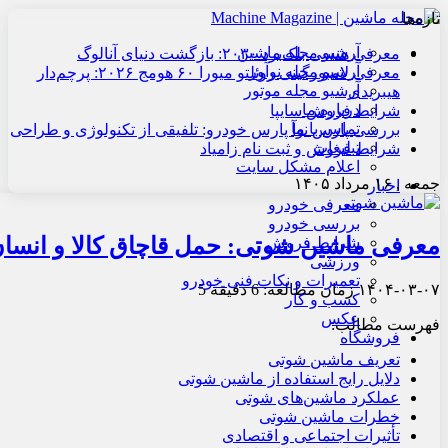
تازه‌ها
آرشیو مجله ماشین
معرفی هنسی بلک‌برد ۲۰۳۰: بازگشت دنیای آنالوگ
آرشیو مجله نوآور
معرفی لامبورگینی روئلتو میورا ۶۰ هومج ۲۰۲۶: پرچم‌دار
آرشیو مجله موتور
هیبریدی
درباره ما
شرایط فروش سایپا
تماس با ما
بررسی پارس نوآ پارس خودرو: تلفیقی از تکنولوژی و طراحی
تبلیغات
شرایط فروش و ثبت نام زامیاد
اعلام مشکل سایت
جمعه , ۱۶ مرداد ۱۴۰۵
اخبار
معرفی خودرو
بررسی خودرو
معرفی ماشین شوتی: حمل قاچاق کالا و انسان
شرایط فروش
ورزشی
تعمیرات و نکات فنی خودرو
۱۴۰۴-۰۳-۰۷
زمان مطالعه: 6 دقیقه
5
کسب و کار
عکس
فهرست مطالب:
فروشگاه
تعریف ماشین شوتی
دلایل رایج استفاده از ماشین شوتی
عملکرد ماشین‌های شوتی
خطرات ماشین شوتی
تأثیرات اجتماعی و اقتصادی