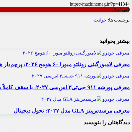
https://machinemag.ir/?p=41344
کپی لینک
برچسب ها:
حوادث
بیشتر بخوانید
معرفی خودرو
معرفی لامبورگینی روئلتو میورا ۶۰ هومج ۲۰۲۶: پرچم‌دار هیبریدی
معرفی خودرو
معرفی پورشه ۹۱۱ جی‌تی۳ اس‌سی ۲۰۲۷: با سقف کاملاً برقی
معرفی خودرو
معرفی مرسدس‌بنز GLA مدل ۲۰۲۷: تحول دیجیتال
دیدگاهتان را بنویسید