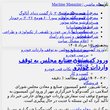
تازه‌ها
آرشیو مجله ماشین
معرفی هنسی بلک‌برد ۲۰۳۰: بازگشت دنیای آنالوگ
آرشیو مجله نوآور
معرفی لامبورگینی روئلتو میورا ۶۰ هومج ۲۰۲۶: پرچم‌دار
آرشیو مجله موتور
هیبریدی
درباره ما
شرایط فروش سایپا
تماس با ما
بررسی پارس نوآ پارس خودرو: تلفیقی از تکنولوژی و طراحی
تبلیغات
شرایط فروش و ثبت نام زامیاد
اعلام مشکل سایت
پنجشنبه , ۱۵ مرداد ۱۴۰۵
اخبار
معرفی خودرو
بررسی خودرو
ورود کمیسیون صنایع مجلس به توقف
شرایط فروش
ورزشی
واردات خودرو
تعمیرات و نکات فنی خودرو
کسب و کار
۱۴۰۴-۰۳-۲۰
زمان مطالعه: 3 دقیقه
عکس
فروشگاه
رضا تقی‌پور، عضو کمیسیون صنایع و معادن مجلس شورای
اسلامی، در گفت‌وگو با خبرگزاری مهر از ورود این کمیسیون به
موضوع توقف ثبت سفارش واردات خودروهای خارجی خبر داد و
تأکید کرد که این مسئله با جدیت در حال پیگیری است.
به گزارش 
مجله ماشین
، تقی‌پور در گفت‌وگو با خبرگزاری مهر با 