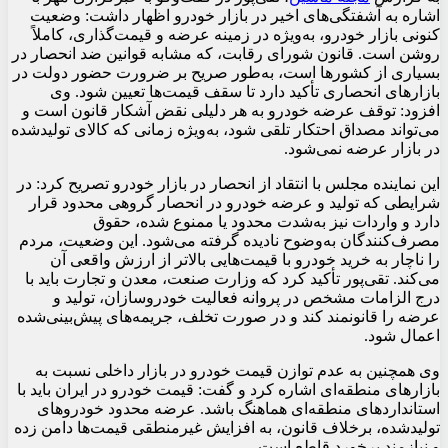
اشاره به آشفتگی‌های اخیر در بازار خودرو اظهار داشت: وضعیت 
کنونی بازار خودرو، به‌ویژه در زمینه عرضه و قیمت‌گذاری، کاملاً 
روشن است. قانون شورای رقابت، که مشابه قوانین ضد انحصار در 
بسیاری از کشورها است، به‌طور صریح بر ضرورت حضور دولت در 
بازارهای انحصاری تأکید دارد تا سقف قیمت‌ها تعیین شود. وی 
افزود: توقف عرضه خودرو به هر دلیلی نقض آشکار قانون است و 
می‌تواند مصداق احتکار تلقی شود، به‌ویژه زمانی که کالای تولیدشده 
در بازار عرضه نمی‌شود.
این نماینده مجلس با انتقاد از انحصار در بازار خودرو تصریح کرد: در 
شرایطی که تولید و عرضه خودرو در انحصار گروهی محدود قرار 
دارد و واردات نیز به‌شدت محدود یا ممنوع شده، حقوق 
مصرف‌کنندگان به‌وضوح نادیده گرفته می‌شود. این وضعیت، مردم 
را ناچار به خرید خودرو با قیمت‌هایی بالاتر از ارزش واقعی آن 
می‌کند. تقی‌پور تأکید کرد که وزارت صنعت، معدن و تجارت باید با 
درج الزامات مشخص در پروانه فعالیت خودروسازان، تولید و 
عرضه را قانونمند کند و در صورت تخلف، جریمه‌های پیش‌بینی‌شده 
اعمال شود.
وی همچنین به عدم توازن قیمت خودرو در بازار داخلی نسبت به 
بازارهای منطقه‌ای اشاره کرد و گفت: قیمت خودرو در ایران باید با 
استانداردهای منطقه‌ای هماهنگ باشد. عرضه محدود خودروهای 
تولیدشده، برخلاف قانون، به افزایش غیرمنطقی قیمت‌ها دامن زده 
و نیازمند برخورد قاطع است.