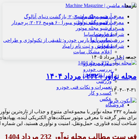
تازه‌ها
آرشیو مجله ماشین
معرفی هنسی بلک‌برد ۲۰۳۰: بازگشت دنیای آنالوگ
آرشیو مجله نوآور
معرفی لامبورگینی روئلتو میورا ۶۰ هومج ۲۰۲۶: پرچم‌دار
آرشیو مجله موتور
هیبریدی
درباره ما
شرایط فروش سایپا
تماس با ما
بررسی پارس نوآ پارس خودرو: تلفیقی از تکنولوژی و طراحی
تبلیغات
شرایط فروش و ثبت نام زامیاد
اعلام مشکل سایت
جمعه , ۱۶ مرداد ۱۴۰۵
اخبار
معرفی خودرو
بررسی خودرو
مجله نوآور | ۲۳۲ | مرداد ۱۴۰۴
شرایط فروش
ورزشی
تعمیرات و نکات فنی خودرو
۱۴۰۴-۰۴-۳۱
کسب و کار
عکس
فروشگاه
شماره ۲۳۲ مجله
نوآور
با مجموعه‌ای متنوع و جذاب از تازه‌ترین نوآور
برای بشر گرفته تا معرفی موتور سیکلت‌های الکتریکی آینده، پهپادهای
شناخت آینده فناوری، حمل‌ونقل، امنیت و نوآوری هستید، این شماره از
فهرست مطالب مجله نوآور 232 مرداد 1404