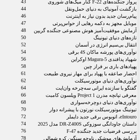
43
پرواز جنگنده‌های F-22 کنار میگ‌های شوروی
44
بازگشت آمونیاک به دنیای حمل‌ونقل
46
پیام‌رسان جدید بدون نیاز به اینترنت
47
موبایل مجهز به دکمه رهایی از حواس‌پرتی
48
آزمایش موفقیت‌آمیز هوش مصنوعی جنگنده گریپن
50
تازه‌های دنیای تیونینگ
52
انتقال بی‌سیم انرژی در آسمان
54
نوآوری‌های پورشه ماکان 4S برقی
56
شهپاد پدافندی Magura-5 اوکراین
58
پهپادهای باری بر فراز چین
61
احضار صاعقه با پهپاد برای مهار نیروی طبیعت
62
نوآوری‌های دنیای موتورسیکلت
64
گفتگو با سازنده ایرانی سه‌چرخه وان‌ایت
66
معرفی تپانچه مدرن Project 1 ویلسون کامبت
68
نوآوری‌های دنیای دوچرخه‌سواری
70
تیونینگ موتورسیکلت نورتون با پیشرانه دوار
72
eIntouro، اتوبوس برقی جدید دایملر
74
داستان جاودانگی سوزوکی DR-Z400S مدل 2025
76
بررسی فرضیات جدید جنگنده F-47
78
آزمایش‌های موشکی ناوچه سنگین کره شمالی