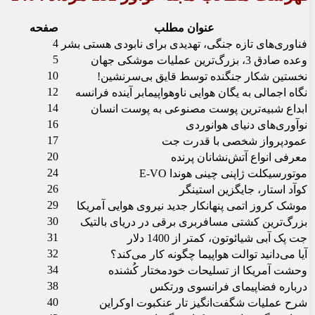
عنوان مطلب
صفحه
4
فناوری‌های تازه جنگی، تهدیدی برای نابودی هستی بشر
5
وعده صادق 3، بزرگ‌ترین عملیات موشکی جهان
10
نخستین شکار جنگنده توسط قایق بی‌سرنشین!
12
نگاه اجمالی به یگان هوایی ناوهواپیمابر آینده فرانسه
14
ابداع شبیه‌ترین پوست مصنوعی به پوست انسان
16
نوآوری‌های دنیای هوانوردی
17
عمودپرواز شخصی با قدرت جت
20
معرفی انواع آتش‌نشانان پرنده
24
موتورسیکلت ژاپنی چینی هوندا E-VO
26
کوآد استار، جایگزین استینگر
29
موشک کروز اتمی پنهانکار جدید نیروی هوایی آمریکا
30
بزرگ‌ترین کشتی مسافربری برقی در دریای بالتیک
31
جت پک آبی شیائوتون، کمتر از 1400 دلار
32
آیا می‌دانید توالت هواپیما چگونه کار می‌کند؟
34
وحشت آمریکا از تسلیحات خودمختار کُشنده
38
درباره فضاپیمای فرانسوی ورتکس
40
شرح عملیات شگفت‌انگیز تار عنکبوت اوکراین