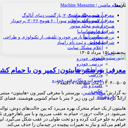
تازه‌ها
آرشیو مجله ماشین
معرفی هنسی بلک‌برد ۲۰۳۰: بازگشت دنیای آنالوگ
آرشیو مجله نوآور
معرفی لامبورگینی روئلتو میورا ۶۰ هومج ۲۰۲۶: پرچم‌دار
آرشیو مجله موتور
هیبریدی
درباره ما
شرایط فروش سایپا
تماس با ما
بررسی پارس نوآ پارس خودرو: تلفیقی از تکنولوژی و طراحی
تبلیغات
شرایط فروش و ثبت نام زامیاد
اعلام مشکل سایت
پنجشنبه , ۱۵ مرداد ۱۴۰۵
اخبار
معرفی خودرو
بررسی خودرو
معرفی بورستنر هابیتون: کمپر ون با حمام کش
شرایط فروش
ورزشی
تعمیرات و نکات فنی خودرو
۱۴۰۴-۰۵-۰۵
زمان مطالعه: 4 دقیقه
3
کسب و کار
عکس
به گزارش
مجله ماشین
، بورستنر با معرفی کمپر ون «هابیتون» مبت
فروشگاه
ارائه کرده است. این ون زیر ۶ متر با حمام کشویی هوشمند، فضای کاربردی و راحتی را برای سفرهای ماجراجویانه فراهم می‌کند.
هابیتون از یک حمام متحرک بهره می‌برد که بین حالت‌های دوش، توال
می‌شود. در حالت «روز»، حمام به عقب می‌رود و با میز ناهارخوری ت
حمام به جلو حرکت کرده و دو تخت طولی در عقب شکل می‌گیرد. ای
فراهم می‌کند و نیاز به تغییرات پیچیده در چیدمان را حذف می‌کند.