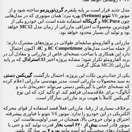
مدل جدید قرار است بر پایه پلتفرم
گرن‌توریزمو
ساخته شود و از
موتور V6
نتونو (Nettuno)
بهره ببرد؛ همان موتوری که در مدل‌هایی
چون
MCPura
و
گریکاله
استفاده شده است. این خودرو یکی از
قوی‌ترین محصولات احتراقی مازراتی از زمان مدل
MC12
خواهد
بود و تولید آن بسیار محدود خواهد بود.
مازراتی و آلفارومئو سابقه‌ای طولانی در پروژه‌های مشترک دارند؛
از جمله ساخت مدل‌های
8C Competizione
و
4C
. اکنون احتمال
دارد این همکاری با ساخت نسخه‌ای خاص از مازراتی و معادل آن در
برند آلفارومئو تکرار شود؛ مشابه پروژه اخیر
33 استرادال
که بر پایه
مازراتی MC20 شکل گرفت.
یکی از جذاب‌ترین نکات این پروژه، احتمال بازگشت
گیربکس دستی
به سبد محصولات مازراتی است. مدیر مهندسی مازراتی اعلام کرده
که نسخه‌ای خاص با گیربکس دستی می‌تواند «تجربه‌ای ناب و
آنالوگ» برای علاقه‌مندان فراهم کند. او تأکید کرد که این نوع
گیربکس کاملاً با هویت برند مازراتی سازگار است.
برخلاف بسیاری از رقبا، مازراتی فعلاً قصد استفاده از قوای محرکه
الکتریکی در این خودرو را ندارد. موتور V6 نتونو با فناوری پیشرفته
احتراق و توان خروجی بالا، همچنان در صدر اولویت‌هاست. این
موتور قادر است
بیش از ۶۲۰ اسب بخار
قدرت تولید کند و حتی با
استانداردهای سخت‌گیرانه آینده مانند
یورو ۷
نیز سازگار باشد.