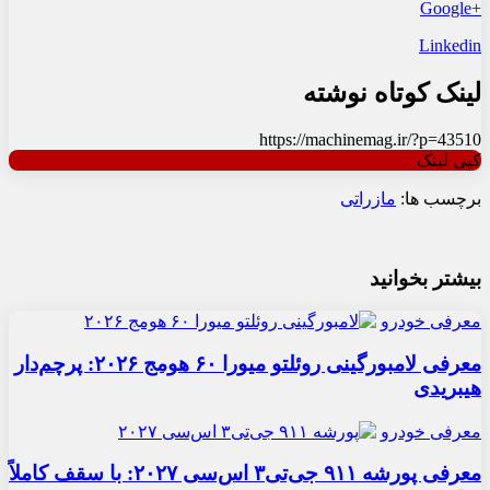
+Google
Linkedin
لینک کوتاه نوشته
https://machinemag.ir/?p=43510
کپی لینک
برچسب ها:
مازراتی
بیشتر بخوانید
معرفی خودرو
معرفی لامبورگینی روئلتو میورا ۶۰ هومج ۲۰۲۶: پرچم‌دار
هیبریدی
معرفی خودرو
معرفی پورشه ۹۱۱ جی‌تی۳ اس‌سی ۲۰۲۷: با سقف کاملاً