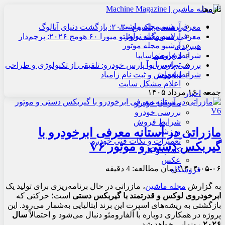
تازه‌ها
آرشیو مجله ماشین
معرفی هنسی بلک‌برد ۲۰۳۰: بازگشت دنیای آنالوگ
آرشیو مجله نوآور
معرفی لامبورگینی روئلتو میورا ۶۰ هومج ۲۰۲۶: پرچم‌دار
آرشیو مجله موتور
هیبریدی
درباره ما
شرایط فروش سایپا
تماس با ما
بررسی پارس نوآ پارس خودرو: تلفیقی از تکنولوژی و طراحی
تبلیغات
شرایط فروش و ثبت نام زامیاد
اعلام مشکل سایت
جمعه , ۱۶ مرداد ۱۴۰۵
اخبار
معرفی خودرو
بررسی خودرو
شرایط فروش
مازراتی در آستانه معرفی ابرخودرو با
ورزشی
تعمیرات و نکات فنی خودرو
گیربکس دستی و موتور V۶
کسب و کار
عکس
۱۴۰۴-۰۵-۰۶
زمان مطالعه: 4 دقیقه
فروشگاه
به گزارش
مجله ماشین
، مازراتی در حال برنامه‌ریزی برای تولید یک
ابرخودروی لوکس و قدرتمند با گیربکس دستی
است؛ حرکتی که
بازگشتی به ریشه‌های اسپرت این برند ایتالیایی به‌شمار می‌رود. این
پروژه در همکاری دوباره با آلفارومئو دنبال می‌شود و احتمالاً
سال
۲۰۲۶
رونمایی خواهد شد.