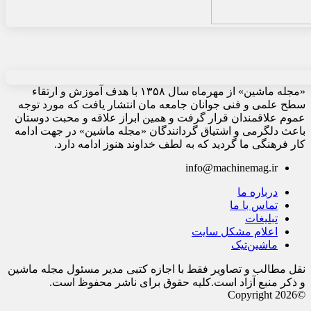
«مجله ماشین» از مهرماه سال ۱۳۵۸ با هدف آموزش و ارتقاء
سطح علمی و فنی جوانان جامعه مان انتشار یافت که مورد توجه
عموم علاقمندان قرار گرفت و همین ابراز علاقه و محبت دوستان
باعث دلگرمی و اشتیاق گردانندگان «مجله ماشین» در جهت ادامه
کار فرهنگی ما گردید که به لطف خداوند هنوز ادامه دارد.
info@machinemag.ir
درباره ما
تماس با ما
تبلیغات
اعلام مشکل سایت
ماشین‌تیک
نقل مطالب و تصاویر فقط با اجازه کتبی مدیر مسئول مجله ماشین
و ذکر منبع آزاد است.کلیه حقوق برای ناشر محفوظ است.
©Copyright 2026