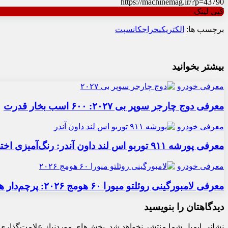
https://machinemag.ir/?p=43790
کپی لینک
برچسب ها:
الکتریکی
حراج
کانسپت
بیشتر بخوانید
معرفی خودرو
معرفی دوج چارجر سوپر بی ۲۰۲۷: ۶۰۰ اسب بخار قدرت
معرفی خودرو
معرفی پورشه ۹۱۱ توربو اس لند داون آندر: رنگ‌آمیزی اختصاصی
معرفی خودرو
معرفی لامبورگینی روئلتو میورا ۶۰ هومج ۲۰۲۶: پرچم‌دار هیبریدی
دیدگاهتان را بنویسید
نشانی ایمیل شما منتشر نخواهد شد.
بخش‌های موردنیاز علامت‌گذاری 