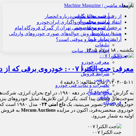
تازه‌ها
آرشیو مجله ماشین
از رشد قیمت‌ها تا نگرانی درباره انحصار
آرشیو مجله نوآور
انتقاد نماینده مجلس از واگذاری ایران‌خودرو
آرشیو مجله موتور
ترخیص اتوبوس‌های چینی تهران از گمرک فرودگاه امام
درباره ما
هشدار درباره فروش حواله‌های صوری خودروهای وارداتی
تماس با ما
آرامش بازار خودرو موقتی است؟
تبلیغات
یکشنبه , ۱۸ مرداد ۱۴۰۵
اعلام مشکل سایت
اخبار
معرفی خودرو
معرفی جت الکترا ۰۰۷: خودروی برقی که از دل بحران انرژی
بررسی خودرو
شرایط فروش
ورزشی
۱۴۰۴-۰۵-۱۱
زمان مطالعه: 5 دقیقه
4
تعمیرات و نکات فنی خودرو
کسب و کار
به گزارش
مجله ماشین
، در دهه ۱۹۸۰، در اوج بحران انرژ
عکس
سوخت‌های فسیلی پیدا کنند. یکی از این تلاش‌ها، تبدیل خودروهای ب
فروشگاه
خودرویی که در تصویر می‌بینید، یک
داج امنی ۰۲۴
مدل ۱۹۸۰ است که با نام
خودروی منحصربه‌فرد، اکنون در مزایده
Mecum Auctions
به فروش گذ
اولیه به شمار می‌رود.
جت الکترا ۰۰۷