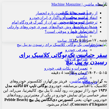
تازه‌ها
آرشیو مجله ماشین
از رشد قیمت‌ها تا نگرانی درباره انحصار
آرشیو مجله نوآور
انتقاد نماینده مجلس از واگذاری ایران‌خودرو
آرشیو مجله موتور
ترخیص اتوبوس‌های چینی تهران از گمرک فرودگاه امام
درباره ما
هشدار درباره فروش حواله‌های صوری خودروهای وارداتی
تماس با ما
آرامش بازار خودرو موقتی است؟
تبلیغات
شنبه , ۱۷ مرداد ۱۴۰۵
اعلام مشکل سایت
اخبار
معرفی خودرو
سفر حماسی یک بوگاتی کلاسیک برای
بررسی خودرو
شرایط فروش
رسیدن به پبل بیچ
ورزشی
تعمیرات و نکات فنی خودرو
۱۴۰۴-۰۵-۱۵
زمان مطالعه: 4 دقیقه
کسب و کار
عکس
به گزارش
مجله ماشین
، فریتز بورکهارد، کلکسیونر خودروهای
فروشگاه
کلاسیک، با اقدامی بی‌سابقه، خودروی
بوگاتی تایپ ۵۷ آتالانته مدل
۱۹۳۶
خود را از نیوپورت، رود آیلند، تا پبل بیچ، کالیفرنیا، می‌راند. این
سفر حماسی برای نمایش خودرو در یکی از معتبرترین رویدادهای
خودرویی جهان، یعنی
کنسورس دی‌الگانس پبل بیچ (Pebble Beach
Concours d’Elegance)
، انجام می‌شود.