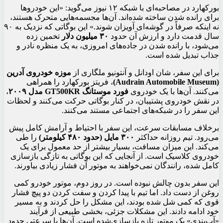
بورکهارد در مصاحبه‌ای با شبکه ۱۲ نیوز می‌گوید: «این خودروها
برای رانده شدن ساخته شده‌اند. آن‌ها مجسمه‌هایی متحرک هستند،
نه اینکه صرفاً در گوشه‌ای آویزان شوند.» این بوگاتی که نزدیک به ۹۰
سال قدمت دارد و ارزش آن حدود
۳۰ میلیون دلار
تخمین زده
می‌شود، با رانده شدن در جاده‌های امروزی، به یک منظره نادر و
جذاب تبدیل شده است.
برای این سفر، شان اودانل و آنتونیو ملگاری از
موزه خودروی آدرین
(Audrain Automobile Museum)
، فریتز بورکهارد را همراهی
می‌کنند. آن‌ها با یک خودروی
فورد موستانگ GT500KR مدل ۲۰۰۹
،
در نقش خودروی پشتیبان، در کنار بوگاتی حرکت می‌کنند و لحظات
این سفر را در شبکه‌های اجتماعی مستند می‌کنند.
برخلاف مسابقات سرعت، این سفر با احتیاط و آرامش کامل پیش
می‌رود. تیم روزانه حداکثر
۳۰۰ مایل (حدود ۴۸۰ کیلومتر)
را طی
می‌کند. این میزان مسافت، بسیار بیشتر از حد معمول برای یک
خودروی کلاسیک است. از آنجایی که این بوگاتی به تازگی بازسازی
کامل شده، رانندگان نمی‌خواهند به موتور آن فشار زیادی بیاورند.
این سفر بدون چالش نبوده است. در روز دوم، موتور خودرو کمی
روغن از دست داد. اما تیم با پیدا کردن و سفت کردن دو پیچ فشار
قوی که کمی شل شده بودند، این مشکل را حل کردند و به مسیر
خود ادامه دادند. این مشکلات جزئی، بخشی طبیعی از فرآیند
«آب‌بندی» یک موتور تازه بازسازی‌شده است. آن‌ها با سرعتی حدود