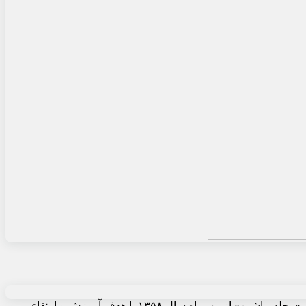
«مجله ماشین» از مهرماه سال ۱۳۵۸ با هدف آموزش و ارتقاء