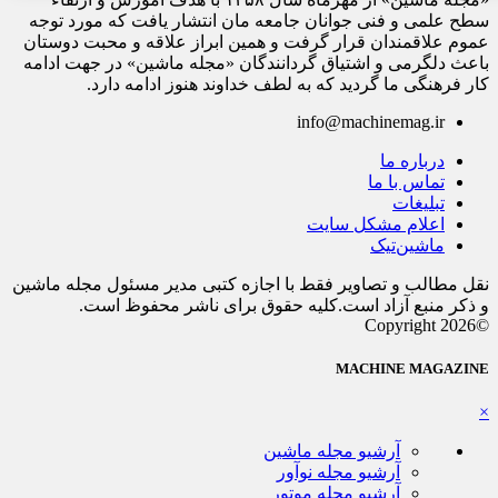
سطح علمی و فنی جوانان جامعه مان انتشار یافت که مورد توجه
عموم علاقمندان قرار گرفت و همین ابراز علاقه و محبت دوستان
باعث دلگرمی و اشتیاق گردانندگان «مجله ماشین» در جهت ادامه
کار فرهنگی ما گردید که به لطف خداوند هنوز ادامه دارد.
info@machinemag.ir
درباره ما
تماس با ما
تبلیغات
اعلام مشکل سایت
ماشین‌تیک
نقل مطالب و تصاویر فقط با اجازه کتبی مدیر مسئول مجله ماشین
و ذکر منبع آزاد است.کلیه حقوق برای ناشر محفوظ است.
©Copyright 2026
MACHINE MAGAZINE
×
آرشیو مجله ماشین
آرشیو مجله نوآور
آرشیو مجله موتور