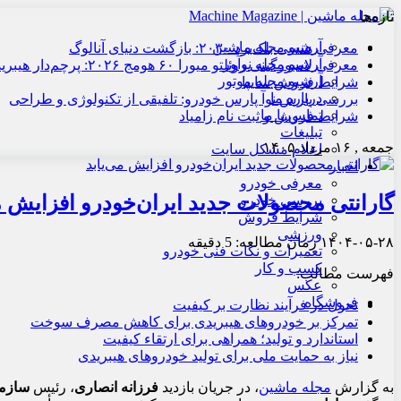
تازه‌ها
آرشیو مجله ماشین
معرفی هنسی بلک‌برد ۲۰۳۰: بازگشت دنیای آنالوگ
آرشیو مجله نوآور
معرفی لامبورگینی روئلتو میورا ۶۰ هومج ۲۰۲۶: پرچم‌دار هیبریدی
آرشیو مجله موتور
شرایط فروش سایپا
درباره ما
بررسی پارس نوآ پارس خودرو: تلفیقی از تکنولوژی و طراحی
تماس با ما
شرایط فروش و ثبت نام زامیاد
تبلیغات
جمعه , ۱۶ مرداد ۱۴۰۵
اعلام مشکل سایت
اخبار
معرفی خودرو
گارانتی محصولات جدید ایران‌خودرو افزایش م
بررسی خودرو
شرایط فروش
ورزشی
۱۴۰۴-۰۵-۲۸
زمان مطالعه: 5 دقیقه
تعمیرات و نکات فنی خودرو
کسب و کار
فهرست مطالب:
عکس
فروشگاه
تحول در فرآیند نظارت بر کیفیت
تمرکز بر خودروهای هیبریدی برای کاهش مصرف سوخت
استاندارد و تولید؛ همراهی برای ارتقاء کیفیت
نیاز به حمایت ملی برای تولید خودروهای هیبریدی
به گزارش
مجله ماشین
،
در جریان بازدید
فرزانه انصاری
، رئیس
سازما