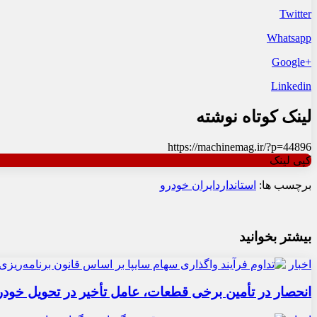
Twitter
Whatsapp
+Google
Linkedin
لینک کوتاه نوشته
https://machinemag.ir/?p=44896
کپی لینک
برچسب ها:
استاندارد
ایران خودرو
بیشتر بخوانید
اخبار
انحصار در تأمین برخی قطعات، عامل تأخیر در تحویل خودر