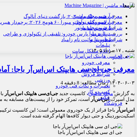
تازه‌ها
آرشیو مجله ماشین
معرفی هنسی بلک‌برد ۲۰۳۰: بازگشت دنیای آنالوگ
آرشیو مجله نوآور
معرفی لامبورگینی روئلتو میورا ۶۰ هومج ۲۰۲۶: پرچم‌دار هیبریدی
آرشیو مجله موتور
شرایط فروش سایپا
درباره ما
بررسی پارس نوآ پارس خودرو: تلفیقی از تکنولوژی و طراحی
تماس با ما
شرایط فروش و ثبت نام زامیاد
تبلیغات
شنبه , ۱۷ مرداد ۱۴۰۵
اعلام مشکل سایت
اخبار
معرفی خودرو
معرفی جی‌ ای‌ سی هایپتک اس‌اس‌آر باجا: آماده
بررسی خودرو
شرایط فروش
ورزشی
۱۴۰۴-۰۶-۰۳
زمان مطالعه: 8 دقیقه
4
تعمیرات و نکات فنی خودرو
کسب و کار
به گزارش
مجله ماشین
، کانسپت جدید
جی‌ای‌سی هایپتک اس‌اس‌آر
با
عکس
مدل اسپرت
اس‌اس‌آر
است، تمرکز خود را از پیست‌های مسابقه به مسی
فروشگاه
اس‌اس‌آر
باجا فراتر از یک خودروی معمولی است؛ این کانسپت ترکیبی
اسکیت‌بوردینگ و حتی دیوار کافه‌ها الهام گرفته شده است.
جی‌ ای‌ سی هایپتک اس‌اس‌آر باجا