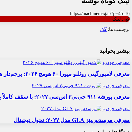
لینک کوتاه نوشته
https://machinemag.ir/?p=45116
کپی لینک
برچسب ها:
گک
بیشتر بخوانید
معرفی خودرو
معرفی لامبورگینی روئلتو میورا ۶۰ هومج ۲۰۲۶: پرچم‌دار هیبریدی
معرفی خودرو
معرفی پورشه ۹۱۱ جی‌تی۳ اس‌سی ۲۰۲۷: با سقف کاملاً برقی
معرفی خودرو
معرفی مرسدس‌بنز GLA مدل ۲۰۲۷: تحول دیجیتال