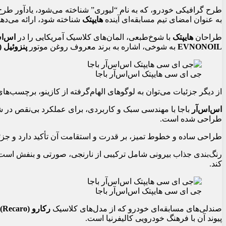
طرح گرافیکی خودرو، که به نام “لیوری” شناخته می‌شود، یادآور طرح‌های نمادین مسابقه
به عنوان امضای تیم مسابقه‌ای آینده
هایپتک
شناخته شود، ارائه می‌دهد
طراحان
هایپتک
با شوخ‌طبعی، المان‌های کلاسیک آمریکایی را در
اس‌ا
EVNONOIL
به شوخی، اشاره به برند معروف روغن موتور
پنزوئیل (Pennzoil)
جی‌ ای‌ سی هایپتک اس‌اس‌آر باجا
از دیگر جزئیات می‌توان به لوگوهای الهام‌گرفته از کازینو، برچسب‌های مسابقات دهه ۷۰ کالیفرنیا و نماد 
اس‌اس‌آر
باجا با مهندسی سبک و کاربردی، برای عملکرد بی‌نقص در
طراحی شده است.
طراحی ساده و خطوط تمیز، بر قدرت و استقامت آن تأکید دارد و جزئیا
رنگ‌بندی جذاب بیرونی شامل ترکیبی از نارنجی، صورتی و بنفش است که 
کند.
جی‌ ای‌ سی هایپتک اس‌اس‌آر باجا
صندلی‌های مسابقه‌ای خودرو که از مدل‌های کلاسیک
رکارو (Recaro)
پیوند آن با فرهنگ خودرویی کالیفرنیا است.