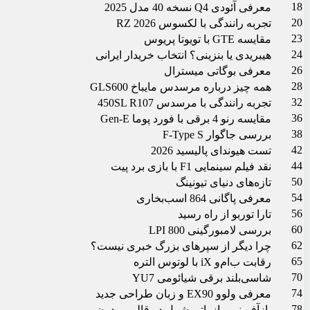
18
معرفی آئودی Q4 نسخه 40 مدل 2025
20
تجربه رانندگی با لکسوس RZ 2026
23
مقایسه GTE با تویوتا پریوس
24
هیبریدی یا بنزینی؟ انتخاب خریدار ایرانی
26
معرفی بوگاتی میسترال
28
همه چیز درباره مرسدس مایباخ GLS600
32
تجربه رانندگی با مرسدس 450SL R107
36
مقایسه رنو 4 برقی با فورد پوما Gen-E
38
بررسی جاگوار F-Type S
42
تست هیوندای پالیسید 2026
44
نقد فیلم سینمایی F1 با بازی برد پیت
50
تازه‌های دنیای تیونینگ
54
معرفی پاگانی 864 اسب‌بخاری
56
تارا توربو از راه رسید
60
بررسی لامبورگینی LPI 800
62
چرا دیگر از سپرهای بزرگ خبری نیست؟
65
رقابت ب‌ام‌و iX با لوتوس التره
70
شاسی‌بلند برقی شیائومی YU7
74
معرفی ولوو EX90 و زبان طراحی جدید
78
بازآفرینی مازراتی شمل در قالبی مدرن