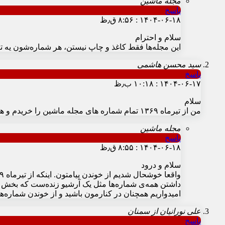
مجله ماشین
پاسخ
۱۴۰۴-۰۶-۱۸ : ۸:۵۶ ق٫ظ
سلام و احترام
این مجله‌ها فقط کاغذ و چاپ نیستن، هر شماره‌شون یه ت
سید محسن هاشمی
پاسخ
۱۴۰۴-۰۶-۱۷ : ۱۰:۱۸ ب٫ظ
سلام
من از تیرماه ۱۳۶۹ تمام شماره های مجله ماشین را خریدم و هنوز هم دارم میخرم و همه را هم نگهداشتم
مجله ماشین
پاسخ
۱۴۰۴-۰۶-۱۸ : ۸:۵۵ ق٫ظ
سلام و درود
واقعا خوشحال شدیم از خوندن پیامتون. اینکه از تیرماه ۱۳۶۹ تا امروز همراه مجله ماشین بودید، برای ما خیلی ارزشمند و افتخار بزرگیه
داشتن همه‌ی شماره‌ها مثل یک آرشیو زنده‌ست که بخش م
امیدواریم همچنان در کنارمون باشید و از خوندن شماره‌ه
علی نورانیان از سمنان
پاسخ