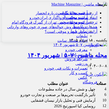
تازه‌ها
آرشیو مجله ماشین
از رشد قیمت‌ها تا نگرانی درباره انحصار
آرشیو مجله نوآور
انتقاد نماینده مجلس از واگذاری ایران‌خودرو
آرشیو مجله موتور
ترخیص اتوبوس‌های چینی تهران از گمرک فرودگاه امام
درباره ما
هشدار درباره فروش حواله‌های صوری خودروهای وارداتی
تماس با ما
آرامش بازار خودرو موقتی است؟
تبلیغات
یکشنبه , ۱۸ مرداد ۱۴۰۵
اعلام مشکل سایت
اخبار
معرفی خودرو
مجله ماشین | ۵۰۷ | شهریور ۱۴۰۴
بررسی خودرو
شرایط فروش
ورزشی
۱۴۰۴-۰۶-۰۸
تعمیرات و نکات فنی خودرو
کسب و کار
عکس
فروشگاه
صفحه
عنوان مطلب
4
چهل و شش سال در جاده مطبوعات
6
تأثیر بازگشت تحریم‌ها بر صنعت و تجارت خودرو
10
آزمایش فنی و تحلیل بازار نیسان قشقایی
12
رونمایی کیا اسپورتیج 2026