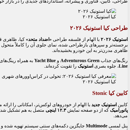
طراحی، کابین، فناوری و پیشرانه، استانداردهای جدیدی را در بازار
کیا استونیک ۲۰۲۶
طراحی کیا استونیک ۲۰۲۶
استونیک ۲۰۲۶
با الهام از فلسفه طراحی
«اضداد متحد»
کیا، ظاهری قدر
برجسته‌تر و سپرهای بازطراحی شده، نمای جلوی آن را کاملاً متحول 
ظاهری مدرن‌تر به این خودرو بخشیده‌اند.
رنگ‌های جذاب
Adventurous Green
و
Yacht Blue
به همراه رینگ‌های ۱۶ و ۱۷ اینچی، به‌خصوص رینگ‌های ۱۷ اینچی اختص
Line
، جلوه بصری
استونیک
را تقویت کرده‌اند.
کیا استونیک ۲۰۲۶
کابین کیا Stonic
کابین
استونیک جدید
با الهام از خودروهای لوکس‌تر، امکاناتی را ارائه 
پانورامیک
که از دو صفحه نمایش
۱۲.۳ اینچی
متصل به هم تشکیل شده،
می‌دهد.
پنل لمسی
Multimode
جایگزین دکمه‌های سنتی سیستم تهویه شده و ام