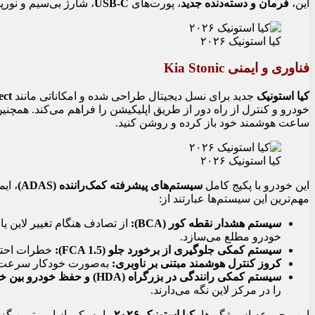
این،
فرمان و دسته‌دنده جدید
، پورت‌های
USB-C
، شارژ بی‌سیم و نورپ
کیا استونیک ۲۰۲۶
فناوری و ایمنی Kia Stonic
کیا استونیک
جدید برای نسل دیجیتال طراحی شده و امکاناتی مانند
ect
خودرو و کنترل از راه دور از طریق اپلیکیشن را فراهم می‌کند. همچنین
ساعت هوشمند خود باز کرده و روشن کنید.
کیا استونیک ۲۰۲۶
این خودرو با پکیج کامل
سیستم‌های پیشرفته کمک‌راننده (ADAS)
، ای
مهم‌ترین این سیستم‌ها عبارتند از:
سیستم هشدار نقطه کور (BCA):
از تصادف هنگام تغییر لاین ی
خودرو مطلع می‌سازد.
سیستم کمکی جلوگیری از برخورد جلو (FCA 1.5):
خطرات احتما
کروز کنترل هوشمند مبتنی بر ناوبری:
به‌صورت خودکار سرعت خود
سیستم کمکی رانندگی در بزرگراه (HDA) و حفظ خودرو بین خطوط (LFA):
را در مرکز لاین نگه می‌دارند.
این مجموعه از ویژگی‌ها،
کیا استونیک ۲۰۲۶
را به یکی از ایمن‌ترین گز