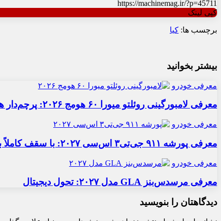
https://machinemag.ir/?p=45711
کپی لینک
برچسب ها:
کیا
بیشتر بخوانید
معرفی خودرو
معرفی لامبورگینی روئلتو میورا ۶۰ هومج ۲۰۲۶: پرچم‌دار هیبریدی
معرفی خودرو
معرفی پورشه ۹۱۱ جی‌تی۳ اس‌سی ۲۰۲۷: با سقف کاملاً برقی
معرفی خودرو
معرفی مرسدس‌بنز GLA مدل ۲۰۲۷: تحول دیجیتال
دیدگاهتان را بنویسید