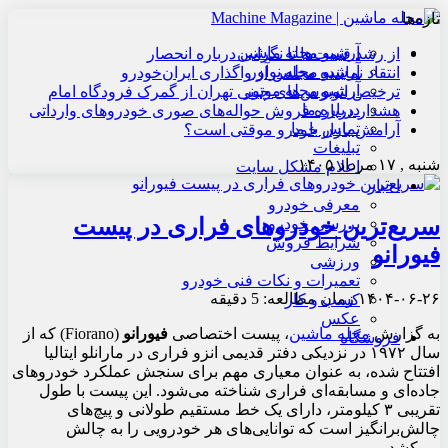
تازه‌ها
آرشیو مجله ماشین
از رشد قیمت‌ها تا نگرانی درباره انحصار
آرشیو مجله نوآور
انتقاد نماینده مجلس از واگذاری ایران‌خودرو
آرشیو مجله موتور
ترخیص اتوبوس‌های چینی تهران از گمرک فرودگاه امام
درباره ما
هشدار درباره فروش حواله‌های صوری خودروهای وارداتی
تماس با ما
آرامش بازار خودرو موقتی است؟
تبلیغات
شنبه , ۱۷ مرداد ۱۴۰۵
اعلام مشکل سایت
اخبار
معرفی خودرو
سریع‌ترین خودروهای فراری در پیست
بررسی خودرو
شرایط فروش
فیورانو
ورزشی
تعمیرات و نکات فنی خودرو
۱۴۰۴-۰۶-۲۶
زمان مطالعه: 5 دقیقه
کسب و کار
عکس
به گزارش
مجله ماشین
، پیست اختصاصی
فیورانو
(Fiorano) که از
فروشگاه
سال ۱۹۷۲ در نزدیکی دفتر قدیمی انزو فراری در مارانلو ایتالیا
افتتاح شده، به عنوان معیاری مهم برای سنجش عملکرد خودروهای
جاده‌ای و مسابقه‌ای فراری شناخته می‌شود. این پیست با طول
تقریبی ۳ کیلومتر، دارای یک خط مستقیم طولانی و پیچ‌های
چالش‌برانگیز است که توانایی‌های هر خودرویی را به چالش
می‌کشد.