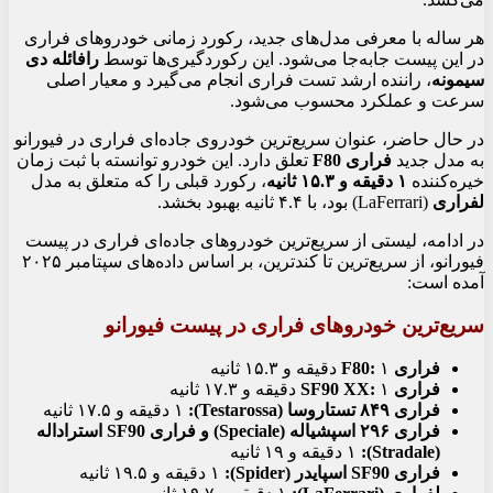
هر ساله با معرفی مدل‌های جدید، رکورد زمانی خودروهای فراری
در این پیست جابه‌جا می‌شود. این رکوردگیری‌ها توسط
رافائله دی
سیمونه
، راننده ارشد تست فراری انجام می‌گیرد و معیار اصلی
سرعت و عملکرد محسوب می‌شود.
در حال حاضر، عنوان سریع‌ترین خودروی جاده‌ای فراری در فیورانو
به مدل جدید
فراری F80
تعلق دارد. این خودرو توانسته با ثبت زمان
خیره‌کننده
۱ دقیقه و ۱۵.۳ ثانیه
، رکورد قبلی را که متعلق به مدل
لفراری
(LaFerrari) بود، با ۴.۴ ثانیه بهبود بخشد.
در ادامه، لیستی از سریع‌ترین خودروهای جاده‌ای فراری در پیست
فیورانو، از سریع‌ترین تا کندترین، بر اساس داده‌های سپتامبر ۲۰۲۵
آمده است:
سریع‌ترین خودروهای فراری در پیست فیورانو
فراری F80:
۱ دقیقه و ۱۵.۳ ثانیه
فراری SF90 XX:
۱ دقیقه و ۱۷.۳ ثانیه
فراری ۸۴۹ تستاروسا (Testarossa):
۱ دقیقه و ۱۷.۵ ثانیه
فراری ۲۹۶ اسپشیاله (Speciale) و فراری SF90 استراداله
(Stradale):
۱ دقیقه و ۱۹ ثانیه
فراری SF90 اسپایدر (Spider):
۱ دقیقه و ۱۹.۵ ثانیه