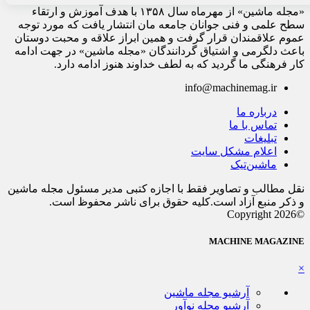
«مجله ماشین» از مهرماه سال ۱۳۵۸ با هدف آموزش و ارتقاء
سطح علمی و فنی جوانان جامعه مان انتشار یافت که مورد توجه
عموم علاقمندان قرار گرفت و همین ابراز علاقه و محبت دوستان
باعث دلگرمی و اشتیاق گردانندگان «مجله ماشین» در جهت ادامه
کار فرهنگی ما گردید که به لطف خداوند هنوز ادامه دارد.
info@machinemag.ir
درباره ما
تماس با ما
تبلیغات
اعلام مشکل سایت
ماشین‌تیک
نقل مطالب و تصاویر فقط با اجازه کتبی مدیر مسئول مجله ماشین
و ذکر منبع آزاد است.کلیه حقوق برای ناشر محفوظ است.
©Copyright 2026
MACHINE MAGAZINE
×
آرشیو مجله ماشین
آرشیو مجله نوآور