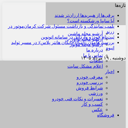
تازه‌ها
برقی‌ها از هیبریدها ارزان‌تر شدند
آیا سایپا ورشکسته است؟
پلمب نمایندگی و بازداشت مسئول شرکت کرمان‌موتور در
زرند
آرشیو مجله ماشین
ثبت‌نام خودرو وارداتی در سامانه اتونوین
آرشیو مجله نوآور
بررسی هامون زامیاد(چانگان هانتر پلاس): در مسیر تولید
آرشیو مجله موتور
انبوه
درباره ما
تماس با ما
دوشنبه , ۱۹ مرداد ۱۴۰۵
تبلیغات
اعلام مشکل سایت
اخبار
معرفی خودرو
بررسی خودرو
شرایط فروش
ورزشی
تعمیرات و نکات فنی خودرو
کسب و کار
عکس
فروشگاه