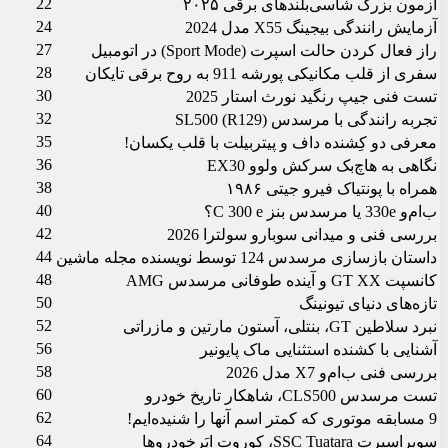
22
آزمون بزرگ شاسی‌بلندهای برقی ۲۰۲۵
24
آزمایش رانندگی بیجینگ X55 مدل 2024
27
راز فعال کردن حالت اسپرت (Sport Mode) در اتومبیل
28
سفری از قلب مکانیکی پورشه 911 به روح برقی تایکان
30
تست فنی جیپ رنگید نورث استار 2025
32
تجربه رانندگی با مرسدس (SL500 (R129
35
معرفی دو کِشنده داف و پیتربیلت با قلب یکسان!
36
نگاهی به هاچ‌بک سرکش ولوو EX30
38
همراه با پونتیاک فیرو جی‏تی ۱۹۸۶
40
ب‌ام‌و 330e یا مرسدس بنز C 300 e؟
42
بررسی فنی و میدانی سوبارو سولترا 2026
44
داستان بازسازی مرسدس 124 توسط نویسنده مجله ماشین
48
کانسپت GT XX و آینده طوفانی مرسدس AMG
50
تازه‌های دنیای تیونینگ
52
نبرد سلاطین GT، بنتلی، آستون مارتین و مازراتی
56
آشنایی با کشنده استثنایی ماک پایونیر
58
بررسی فنی ب‌ام‌و X7 مدل 2026
60
تست مرسدس CLS500، شاهکار تاریخ خودرو
62
9 مسابقه موتوری که کمتر اسم آنها را شنیده‌ایم!
64
سوپراسپرت SSC Tuatara، کوروت ابَرخودروها