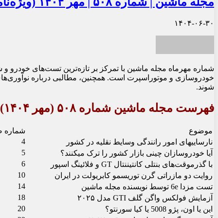
مجله ماشین | شماره ۵۰۸ | مهر ۱۴۰۴ (ویژه‌نامه آغاز چهل و هفتمین سال انتشار مجله ماشین)
۱۴۰۴-۰۶-۳۰
شوند.
فهرست مجله ماشین شماره ۵۰۸ (مهر ۱۴۰۴)
موضوع
شماره 
4
نارسایی‏های امور رانندگی وسایط نقلیه در کشور
5
آیا خودروسازان چینی‏ بازار کشور را ترک می‏کنند؟
6
با گذرموقت‌های بنتلی کانتیننتال GT و فلائینگ اسپور
10
روایت دو مازراتی گرن توریسمو کابریولت در ایران
14
تست مزدا 6e توسط نویسنده مجله ماشین
18
آزمایش فولکس واگن گلف GTI مدل ۲۰۲۵
20
این یا اون، پژو 5008 یا کیا سورنتو؟