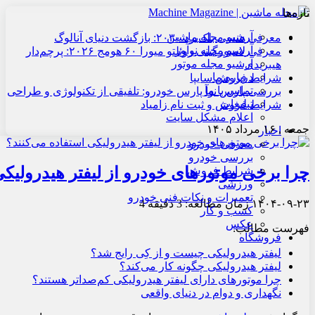
تازه‌ها
آرشیو مجله ماشین
معرفی هنسی بلک‌برد ۲۰۳۰: بازگشت دنیای آنالوگ
آرشیو مجله نوآور
معرفی لامبورگینی روئلتو میورا ۶۰ هومج ۲۰۲۶: پرچم‌دار
آرشیو مجله موتور
هیبریدی
درباره ما
شرایط فروش سایپا
تماس با ما
بررسی پارس نوآ پارس خودرو: تلفیقی از تکنولوژی و طراحی
تبلیغات
شرایط فروش و ثبت نام زامیاد
اعلام مشکل سایت
جمعه , ۱۶ مرداد ۱۴۰۵
اخبار
معرفی خودرو
بررسی خودرو
چرا برخی موتورهای خودرو از لیفتر هیدرولیکی
شرایط فروش
ورزشی
تعمیرات و نکات فنی خودرو
۱۴۰۴-۰۹-۲۳
زمان مطالعه: 3 دقیقه
4
کسب و کار
عکس
فهرست مطالب:
فروشگاه
لیفتر هیدرولیکی چیست و از کِی رایج شد؟
لیفتر هیدرولیکی چگونه کار می‌کند؟
چرا موتورهای دارای لیفتر هیدرولیکی کم‌صداتر هستند؟
نگهداری و دوام در دنیای واقعی