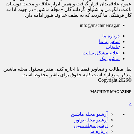
عموم علاقمندان قرار گرفت و همین ابراز علاقه و محبت دوستان
باعث دلگرمی و اشتیاق گردانندگان «مجله ماشین» در جهت ادامه
کار فرهنگی ما گردید که به لطف خداوند هنوز ادامه دارد.
info@machinemag.ir
درباره ما
تماس با ما
تبلیغات
اعلام مشکل سایت
ماشین‌تیک
نقل مطالب و تصاویر فقط با اجازه کتبی مدیر مسئول مجله ماشین
و ذکر منبع آزاد است.کلیه حقوق برای ناشر محفوظ است.
©Copyright 2026
MACHINE MAGAZINE
×
آرشیو مجله ماشین
آرشیو مجله نوآور
آرشیو مجله موتور
درباره ما