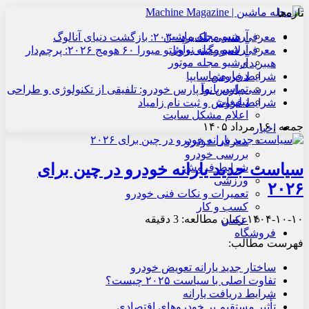
تازه‌ها
آرشیو مجله ماشین
معرفی هنسی بلک‌برد ۲۰۳۰: بازگشت دنیای آنالوگ
آرشیو مجله نوآور
معرفی لامبورگینی روئلتو میورا ۶۰ هومج ۲۰۲۶: پرچم‌دار
آرشیو مجله موتور
هیبریدی
درباره ما
شرایط فروش سایپا
تماس با ما
بررسی پارس نوآ پارس خودرو: تلفیقی از تکنولوژی و طراحی
تبلیغات
شرایط فروش و ثبت نام زامیاد
اعلام مشکل سایت
جمعه , ۱۶ مرداد ۱۴۰۵
اخبار
معرفی خودرو
بررسی خودرو
سیاست جدید یارانه خودرو در چین برای
شرایط فروش
ورزشی
۲۰۲۶
تعمیرات و نکات فنی خودرو
کسب و کار
۱۴۰۴-۱۰-۱۰
زمان مطالعه: 3 دقیقه
عکس
فروشگاه
فهرست مطالب:
ساختار جدید یارانه تعویض خودرو
تفاوت اصلی با سیاست ۲۰۲۵ چیست؟
شرایط دریافت یارانه
تأثیر مستقیم بر خودروهای اقتصادی