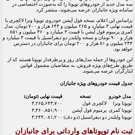
سه مدل جدید از خودروهای تویوتا را که به‌صورت اختصاصی در
سامانه ویژه جانبازان عرضه می‌شوند، منتشر کرد.
براساس این اعلام، نسخه فول آپشن خودروی تویوتا ونزا لاکچری با
قیمت نهایی ۳ میلیارد و ۲۶۵ میلیون و ۶۴۳ هزار و ۷۰۰ تومان، مدل
کمری پرمیوم فول آپشن با قیمت ۳ میلیارد و ۳۶۰ میلیون و ۸۵۱
هزار و ۹۰۰ تومان و نسخه وایلندر دو دیفرانسیل با قیمت ۳ میلیارد و
۲۴۴ میلیون و ۸۱ هزار و ۲۰۰ تومان برای جانبازان در دسترس
خواهد بود.
این خودروها از جمله مدل‌های روز و پرطرفدار تویوتا هستند که از
طریق طرح‌های ویژه فروش، به متقاضیان مشمول قوانین
ایثارگران عرضه می‌شوند.
جدول قیمت خودروهای ویژه جانبازان
مدل خودرو
نسخه
قیمت نهایی (تومان)
تویوتا ونزا
لاکچری فول
۳,۲۶۵,۶۴۳,۷۰۰
تویوتا کمری
پرمیوم فول آپشن
۳,۳۶۰,۸۵۱,۹۰۰
تویوتا وایلندر
دو دیفرانسیل (دو دف)
۳,۲۴۴,۰۸۱,۲۰۰
ثبت نام تویوتاهای وارداتی برای جانبازان