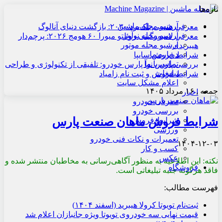
تازه‌ها
آرشیو مجله ماشین
معرفی هنسی بلک‌برد ۲۰۳۰: بازگشت دنیای آنالوگ
آرشیو مجله نوآور
معرفی لامبورگینی روئلتو میورا ۶۰ هومج ۲۰۲۶: پرچم‌دار
آرشیو مجله موتور
هیبریدی
درباره ما
شرایط فروش سایپا
تماس با ما
بررسی پارس نوآ پارس خودرو: تلفیقی از تکنولوژی و طراحی
تبلیغات
شرایط فروش و ثبت نام زامیاد
اعلام مشکل سایت
جمعه , ۱۶ مرداد ۱۴۰۵
اخبار
معرفی خودرو
بررسی خودرو
شرایط فروش ماهان صنعت پارس
شرایط فروش
ورزشی
تعمیرات و نکات فنی خودرو
۱۴۰۴-۱۲-۰۳
کسب و کار
عکس
نکته: این اطلاعیه به منظور آگاهی‌رسانی به مخاطبان منتشر شده و
فروشگاه
فاقد هرگونه جنبه تبلیغاتی است.
فهرست مطالب:
ثبت‌نام تویوتا کرولا هیبرید (اسفند ۱۴۰۴)
قیمت نهایی سه خودروی تویوتا ویژه جانبازان اعلام شد