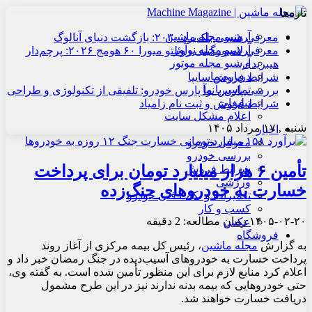
تازه‌ها
آرشیو مجله ماشین
معرفی هنسی بلک‌برد ۲۰۳۰: بازگشت دنیای آنالوگ
آرشیو مجله نوآور
معرفی لامبورگینی روئلتو میورا ۶۰ هومج ۲۰۲۶: پرچم‌دار
آرشیو مجله موتور
هیبریدی
درباره ما
شرایط فروش سایپا
تماس با ما
بررسی پارس نوآ پارس خودرو: تلفیقی از تکنولوژی و طراحی
تبلیغات
شرایط فروش و ثبت نام زامیاد
اعلام مشکل سایت
شنبه , ۱۷ مرداد ۱۴۰۵
اخبار
معرفی خودرو
بررسی خودرو
تأمین ۶ هزار میلیارد تومان برای پرداخت
شرایط فروش
ورزشی
خسارت‌ به خودروهای جنگ‌زده
تعمیرات و نکات فنی خودرو
کسب و کار
۱۴۰۵-۰۲-۲۰
زمان مطالعه: 2 دقیقه
عکس
فروشگاه
به گزارش
مجله ماشین
، رئیس کل بیمه مرکزی از آغاز روند
پرداخت خسارت به خودروهای آسیب‌دیده در جنگ رمضان خبر داد و
اعلام کرد منابع لازم برای این منظور تأمین شده است. به گفته وی،
حتی خودروهایی که بیمه بدنه ندارند نیز در این طرح مشمول
دریافت خسارت خواهند شد.