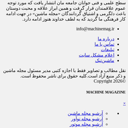
سطح علمی و فنی جوانان جامعه مان انتشار یافت که مورد توجه
عموم علاقمندان قرار گرفت و همین ابراز علاقه و محبت دوستان
باعث دلگرمی و اشتیاق گردانندگان «مجله ماشین» در جهت ادامه
کار فرهنگی ما گردید که به لطف خداوند هنوز ادامه دارد.
info@machinemag.ir
درباره ما
تماس با ما
تبلیغات
اعلام مشکل سایت
ماشین‌تیک
نقل مطالب و تصاویر فقط با اجازه کتبی مدیر مسئول مجله ماشین
و ذکر منبع آزاد است.کلیه حقوق برای ناشر محفوظ است.
©Copyright 2026
MACHINE MAGAZINE
×
آرشیو مجله ماشین
آرشیو مجله نوآور
آرشیو مجله موتور