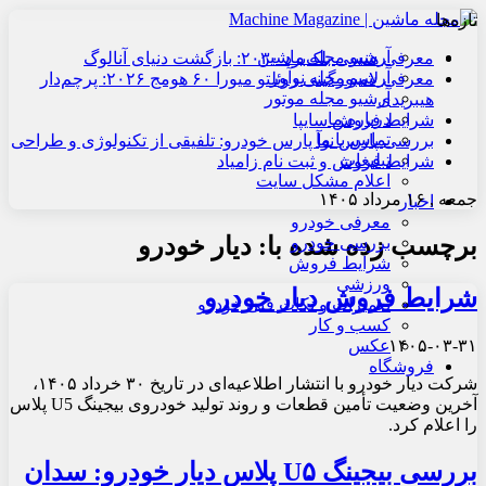
تازه‌ها
آرشیو مجله ماشین
معرفی هنسی بلک‌برد ۲۰۳۰: بازگشت دنیای آنالوگ
آرشیو مجله نوآور
معرفی لامبورگینی روئلتو میورا ۶۰ هومج ۲۰۲۶: پرچم‌دار
آرشیو مجله موتور
هیبریدی
درباره ما
شرایط فروش سایپا
تماس با ما
بررسی پارس نوآ پارس خودرو: تلفیقی از تکنولوژی و طراحی
تبلیغات
شرایط فروش و ثبت نام زامیاد
اعلام مشکل سایت
جمعه , ۱۶ مرداد ۱۴۰۵
اخبار
معرفی خودرو
برچسب زده شده با:
دیار خودرو
بررسی خودرو
شرایط فروش
ورزشی
شرایط فروش دیار خودرو
تعمیرات و نکات فنی خودرو
کسب و کار
۱۴۰۵-۰۳-۳۱
عکس
فروشگاه
شرکت دیار خودرو با انتشار اطلاعیه‌ای در تاریخ ۳۰ خرداد ۱۴۰۵،
آخرین وضعیت تأمین قطعات و روند تولید خودروی بیجینگ U5 پلاس
را اعلام کرد.
بررسی بیجینگ U۵ پلاس دیار خودرو: سدان