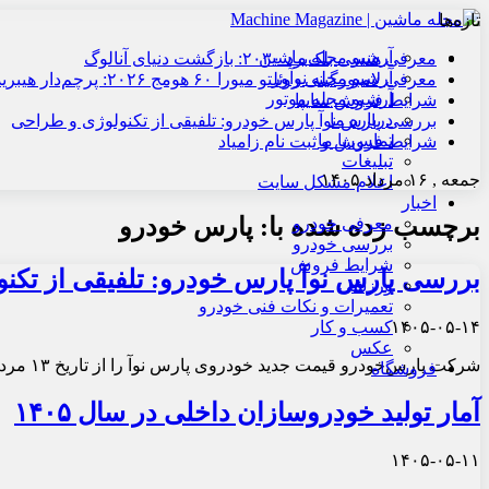
تازه‌ها
آرشیو مجله ماشین
معرفی هنسی بلک‌برد ۲۰۳۰: بازگشت دنیای آنالوگ
آرشیو مجله نوآور
معرفی لامبورگینی روئلتو میورا ۶۰ هومج ۲۰۲۶: پرچم‌دار هیبریدی
آرشیو مجله موتور
شرایط فروش سایپا
درباره ما
بررسی پارس نوآ پارس خودرو: تلفیقی از تکنولوژی و طراحی
تماس با ما
شرایط فروش و ثبت نام زامیاد
تبلیغات
جمعه , ۱۶ مرداد ۱۴۰۵
اعلام مشکل سایت
اخبار
برچسب زده شده با:
پارس خودرو
معرفی خودرو
بررسی خودرو
شرایط فروش
بررسی پارس نوآ پارس خودرو: تلفیقی از تکن
ورزشی
تعمیرات و نکات فنی خودرو
۱۴۰۵-۰۵-۱۴
کسب و کار
عکس
شرکت پارس‌خودرو قیمت جدید خودروی پارس نوآ را از تاریخ ۱۳ مرداد ۱۴۰۵ اعلام کرد.
فروشگاه
آمار تولید خودروسازان داخلی در سال ۱۴۰۵
۱۴۰۵-۰۵-۱۱