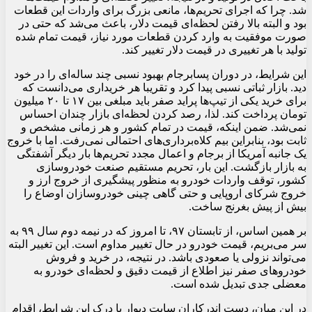
شد. چرا که اجرای تحریم‌ها، مانعی بزرگ برای واردات این قطعات
بود و البته بالا رفتن لحظه‌ای قیمت دلار، باعث می‌شد که حتی در
صورت موفقیت به وارد کردن قطعات مورد نیاز، قیمت تمام شده
تولید با هر تغییری در قیمت دلار تغییر کند.
این شرایط، در دوران پسابرجام بهبود نسبی چند ساله‌ای را در خود
دید. بازار ثباتی نسبی پیدا کرد و تقریبا هر خریداری می‌دانست که
برای خرید یکی از تیپ‌ها پراید صفر باید مبلغی بین ۱۷ تا ۲۰ میلیون
تومان پرداخت کند. لذا، رصد کردن لحظه‌ای بازار چندان احساس
نمی‌شد. ضمن اینکه، قیمت در تمام کشور و هر زمانی مشخص و
ثابت بود، بنابراین بیم کلاه‌برداری‌های احتمالی نمی‌رفت. اما با خروج
یک جانبه آمریکا از برجام و اعمال مجدد تحریم‌ها بار دیگر آشفتگی
به بازار بازگشت. این بار، تحریم مستقیم صنعت خودروسازی
کشور، توقف واردات خودرو به منظور پیشگیری از خروج ارز و
خروج شرکای اروپایی و حتی گاهی چینی خودروسازان اوضاع را
بیش از پیش بغرنج ساخت.
بر همین اساس، از تابستان ۹۷، تا امروز که در نیمه دوم سال ۹۹ به
سر می‌بریم، قیمت خودرو در حال تغییر مداوم است. این تغییر البته
می‌تواند نزولی یا صعودی باشد. در نتیجه، در خرید و فروش
خودروهای صفر نیز اطلاع از قیمت دقیق و لحظه‌ای خودرو به
معضلی جدی تبدیل شده است.
در این میان، دست‌ اندرکاران سایت دیوار با درک این شرایط، اقدام