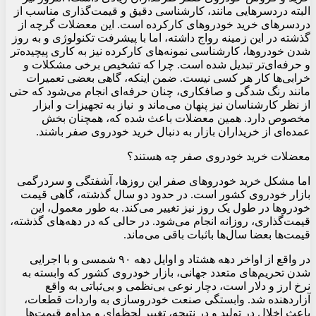
البته دردسرهایی مانند، کارشناسی دقیق و قیمت‌گذاری مناسب از
دردسرهای خرید خودروهای کارکرده است. این معضلات گرچه از
گذشته در این زمینه رواج داشته، اما با پیشرفت تکنولوژی و به روز
شدن خودروها، کارشناسی نمونه‌های کارکرده نیز به کاری پیچیده‌تر
و حرفه‌ای‌تر تبدیل شده است. چرا که تشخیص برخی مشکلات و
خرابی‌ها کار هر کسی نیست. ضمن اینکه، گاهی بعضی تعمیرات
مانند رنگ شدگی و صافکاری، چنان حرفه‌ای انجام می‌شود که حتی
از نظر کارشناسان نیز پنهان می‌ماند و نیاز به تجهیزات و ابزار
مخصوص دارد. همین معضلات باعث شده که، همچنان بخش
عمده‌ای از خریداران بازار به دنبال خرید خودروی صفر باشند.
معضلات خرید خودروی صفر چه هستند؟
اما مشکل خرید خودروهای صفر این روزها، آشفتگی و سردرگمی
بازار خودروی کشور است. در حدود دو سال گذشته، گاهی قیمت
خودروها در طول یک روز نیز تغییر می‌کند. به طور معمول، این
قیمت‌گذاری، روزانه انجام می‌شود. در حالی که در دهه‌های گذشته،
قیمت‌ها بعضا سال‌ها باثبات باقی می‌ماند.
در واقع از اواخر دهه هشتاد و اوایل دهه ۹۰ شمسی و با اجرایی
شدن تحریم‌های متعدد جهانی، بازار خودروی کشور که وابسته به
نرخ ارز و دلار است، دچار نوعی بی‌نظمی و بی‌ثباتی به واقع
آزاردهنده شد. وابستگی صنعت خودروسازی به واردات قطعات،
باعث اخلال در تولید و در نتیجه، تغییر لحظه‌ای و مداوم قیمت‌ها