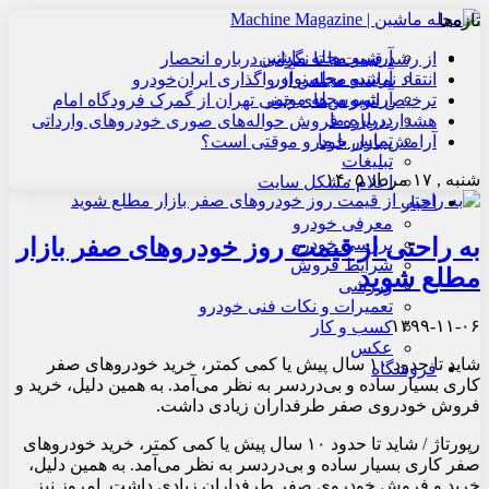
تازه‌ها
آرشیو مجله ماشین
از رشد قیمت‌ها تا نگرانی درباره انحصار
آرشیو مجله نوآور
انتقاد نماینده مجلس از واگذاری ایران‌خودرو
آرشیو مجله موتور
ترخیص اتوبوس‌های چینی تهران از گمرک فرودگاه امام
درباره ما
هشدار درباره فروش حواله‌های صوری خودروهای وارداتی
تماس با ما
آرامش بازار خودرو موقتی است؟
تبلیغات
شنبه , ۱۷ مرداد ۱۴۰۵
اعلام مشکل سایت
اخبار
معرفی خودرو
به راحتی از قیمت روز خودروهای صفر بازار
بررسی خودرو
شرایط فروش
مطلع شوید
ورزشی
تعمیرات و نکات فنی خودرو
۱۳۹۹-۱۱-۰۶
کسب و کار
عکس
شاید تا حدود ۱۰ سال پیش یا کمی کمتر، خرید خودروهای صفر
فروشگاه
کاری بسیار ساده و بی‌دردسر به نظر می‌آمد. به همین دلیل، خرید و
فروش خودروی صفر طرفداران زیادی داشت.
رپورتاژ / شاید تا حدود ۱۰ سال پیش یا کمی کمتر، خرید خودروهای
صفر کاری بسیار ساده و بی‌دردسر به نظر می‌آمد. به همین دلیل،
خرید و فروش خودروی صفر طرفداران زیادی داشت. امروز نیز