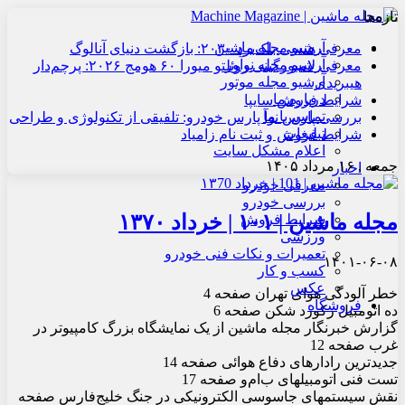
تازه‌ها
آرشیو مجله ماشین
معرفی هنسی بلک‌برد ۲۰۳۰: بازگشت دنیای آنالوگ
آرشیو مجله نوآور
معرفی لامبورگینی روئلتو میورا ۶۰ هومج ۲۰۲۶: پرچم‌دار
آرشیو مجله موتور
هیبریدی
درباره ما
شرایط فروش سایپا
تماس با ما
بررسی پارس نوآ پارس خودرو: تلفیقی از تکنولوژی و طراحی
تبلیغات
شرایط فروش و ثبت نام زامیاد
اعلام مشکل سایت
جمعه , ۱۶ مرداد ۱۴۰۵
اخبار
معرفی خودرو
بررسی خودرو
مجله ماشین | ۱۰۱ | خرداد ۱۳۷۰
شرایط فروش
ورزشی
تعمیرات و نکات فنی خودرو
۱۴۰۱-۰۶-۰۸
کسب و کار
عکس
خطر آلودگی هوای تهران صفحه 4
فروشگاه
ده اتومبیل رکورد شکن صفحه 6
گزارش خبرنگار مجله ماشین از یک نمایشگاه بزرگ کامپیوتر در
غرب صفحه 12
جدیدترین رادارهای دفاع هوائی صفحه 14
تست فنی اتومبیلهای ب‌ام‌و صفحه 17
نقش سیستمهای جاسوسی الکترونیکی در جنگ خلیج‌فارس صفحه