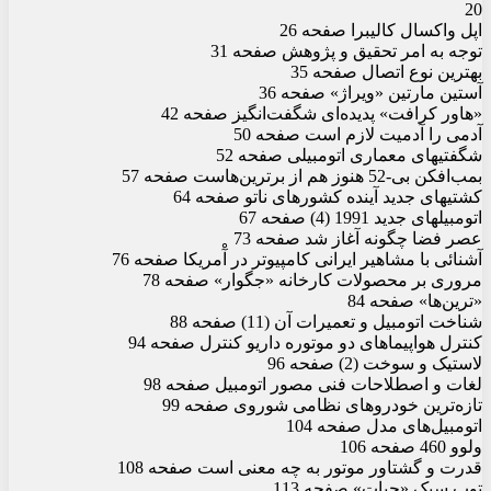
20
اپل واکسال کالیبرا صفحه 26
توجه به امر تحقیق و پژوهش صفحه 31
بهترین نوع اتصال صفحه 35
آستین مارتین «ویراژ» صفحه 36
«هاور کرافت» پدیده‌ای شگفت‌انگیز صفحه 42
آدمی را آدمیت لازم است صفحه 50
شگفتیهای معماری اتومبیلی صفحه 52
بمب‌افکن بی-52 هنوز هم از برترین‌هاست صفحه 57
کشتیهای جدید آینده کشورهای ناتو صفحه 64
اتومبیلهای جدید 1991 (4) صفحه 67
عصر فضا چگونه آغاز شد صفحه 73
آشنائی با مشاهیر ایرانی کامپیوتر در آْمریکا صفحه 76
مروری بر محصولات کارخانه «جگوار» صفحه 78
«ترین‌ها»‌ صفحه 84
شناخت اتومبیل و تعمیرات آن (11) صفحه 88
کنترل هواپیماهای دو موتوره داریو کنترل صفحه 94
لاستیک و سوخت (2) صفحه 96
لغات و اصطلاحات فنی مصور اتومبیل صفحه 98
تازه‌ترین خودروهای نظامی شوروی صفحه 99
اتومبیل‌های مدل صفحه 104
ولوو 460 صفحه 106
قدرت و گشتاور موتور به چه معنی است صفحه 108
توپ سبک «جیات» صفحه 113