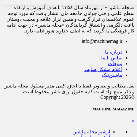
«مجله ماشین» از مهرماه سال ۱۳۵۸ با هدف آموزش و ارتقاء
سطح علمی و فنی جوانان جامعه مان انتشار یافت که مورد توجه
عموم علاقمندان قرار گرفت و همین ابراز علاقه و محبت دوستان
باعث دلگرمی و اشتیاق گردانندگان «مجله ماشین» در جهت ادامه
کار فرهنگی ما گردید که به لطف خداوند هنوز ادامه دارد.
info@machinemag.ir
درباره ما
تماس با ما
تبلیغات
اعلام مشکل سایت
ماشین‌تیک
نقل مطالب و تصاویر فقط با اجازه کتبی مدیر مسئول مجله ماشین
و ذکر منبع آزاد است.کلیه حقوق برای ناشر محفوظ است.
©Copyright 2026
MACHINE MAGAZINE
×
آرشیو مجله ماشین