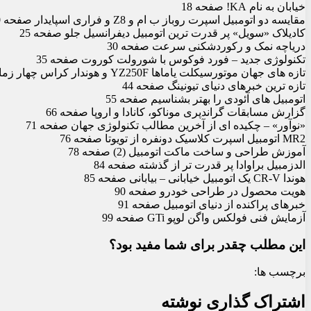
خیابان به نام KA! صفحه 18
مقایسه دو اتومبیل اسپرت روباز ب ام و Z8 و فراری اسپایدار صفحه 20
کادیلاک «سویل» پر قدرت ترین اتومبیل دیفرانسیل جلو صفحه 25
دریاچه نمک و رکوردشکنی سرعت صفحه 30
تکنولوژی جدید – فورد فوکوس با شورولت کوروت صفحه 35
تازه های جهان موتورسیکلت یاماها YZ250F و هوندار کراس چهار زمانه صفحه 38
تازه ترین خبرهای دنیای تیونینگ صفحه 44
اتومبیل های آئودی را بهتر بشناسیم صفحه 55
گزارش مسابقات گراندپری موناکو، کانادا و اروپا صفحه 66
«نوآور» – چکیده ای از آخرین مطالب تکنولوژی جهان صفحه 71
MR2 اتومبیل اسپرت کلاسیک دونفره از تویوتا صفحه 76
آموزش طراحی و ساخت ماکت اتومبیل (2) صفحه 78
الدزمبیل براوادا پر قدرت تر از گذشته صفحه 84
هوندا CR-V یک اتومبیل خیابانی – بیابانی صفحه 85
هویت محصول در طراحی خودرو صفحه 90
خبرهای پراکنده از دنیای اتومبیل صفحه 91
آزمایش فنی فولکس واگن لوپو GTi صفحه 99
این مطلب چقدر برای شما مفید بود؟
برچسب ها:
اشتراک گذاری نوشته