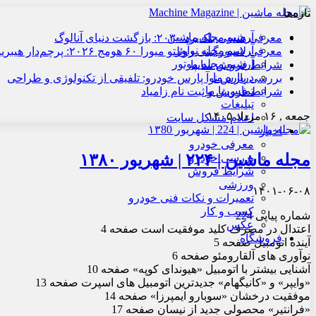
تازه‌ها
آرشیو مجله ماشین
معرفی هنسی بلک‌برد ۲۰۳۰: بازگشت دنیای آنالوگ
آرشیو مجله نوآور
معرفی لامبورگینی روئلتو میورا ۶۰ هومج ۲۰۲۶: پرچم‌دار هیبریدی
آرشیو مجله موتور
شرایط فروش سایپا
درباره ما
بررسی پارس نوآ پارس خودرو: تلفیقی از تکنولوژی و طراحی
تماس با ما
شرایط فروش و ثبت نام زامیاد
تبلیغات
جمعه , ۱۶ مرداد ۱۴۰۵
اعلام مشکل سایت
اخبار
معرفی خودرو
مجله ماشین | ۲۲۴ | شهریور ۱۳۸۰
بررسی خودرو
شرایط فروش
ورزشی
۱۴۰۱-۰۶-۰۸
تعمیرات و نکات فنی خودرو
کسب و کار
شماره پیاپی 224
عکس
اعتدال در مصرف کلید موفقیت است صفحه 4
فروشگاه
آینده اتومبیل صفحه 5
نوآوری های آلقارومئو صفحه 6
آشنایی بیشتر با اتومبیل «هیوندای کوپه» صفحه 10
«وایپر» و «کانیگهام» جدیدترین اتومبیل های اسپرت صفحه 13
موفقیت درخشان «سوبارو ایمپرزا» صفحه 14
«فرانتیر» محصولی جدید از نیسان صفحه 17