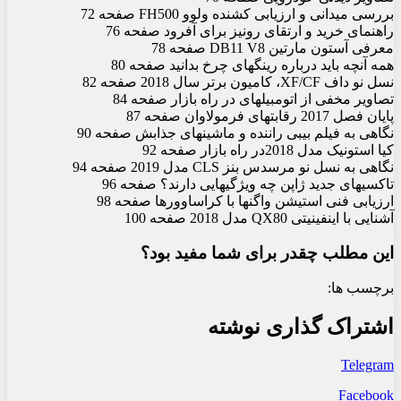
بررسی میدانی و ارزیابی کشنده ولوو FH500 صفحه 72
راهنمای خرید و ارتقای رونیز برای آف‏رود صفحه 76
معرفی آستون مارتین DB11 V8 صفحه 78
همه آنچه باید درباره رینگ‏های چرخ بدانید صفحه 80
نسل نو داف XF/CF، کامیون برتر سال 2018 صفحه 82
تصاویر مخفی از اتومبیل‏های در راه بازار صفحه 84
پایان فصل 2017 رقابت‏های فرمولاوان صفحه 87
نگاهی به فیلم بیبی راننده و ماشین‏های جذابش صفحه 90
کیا استونیک مدل 2018در راه بازار صفحه 92
نگاهی به نسل نو مرسدس بنز CLS مدل 2019 صفحه 94
تاکسی‏های جدید ژاپن چه ویژگی‏هایی دارند؟ صفحه 96
ارزیابی فنی استیشن واگن‏ها با کراس‏اوورها صفحه 98
آشنایی با اینفینیتی QX80 مدل 2018 صفحه 100
این مطلب چقدر برای شما مفید بود؟
برچسب ها:
اشتراک گذاری نوشته
Telegram
Facebook