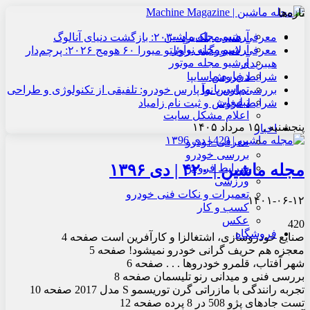
تازه‌ها
آرشیو مجله ماشین
معرفی هنسی بلک‌برد ۲۰۳۰: بازگشت دنیای آنالوگ
آرشیو مجله نوآور
معرفی لامبورگینی روئلتو میورا ۶۰ هومج ۲۰۲۶: پرچم‌دار
آرشیو مجله موتور
هیبریدی
درباره ما
شرایط فروش سایپا
تماس با ما
بررسی پارس نوآ پارس خودرو: تلفیقی از تکنولوژی و طراحی
تبلیغات
شرایط فروش و ثبت نام زامیاد
اعلام مشکل سایت
پنجشنبه , ۱۵ مرداد ۱۴۰۵
اخبار
معرفی خودرو
بررسی خودرو
مجله ماشین | ۴۲۰ | دی ۱۳۹۶
شرایط فروش
ورزشی
تعمیرات و نکات فنی خودرو
۱۴۰۱-۰۶-۱۲
کسب و کار
عکس
420
فروشگاه
صنایع خودروسازی، اشتغال‏زا و کارآفرین است صفحه 4
معجزه هم حریف گرانی خودرو نمی‏شود! صفحه 5
شهر آفتاب، قلمرو خودروها . . . صفحه 6
بررسی فنی و میدانی رنو تلیسمان صفحه 8
تجربه رانندگی با مازراتی گرن توریسمو S مدل 2017 صفحه 10
تست جاده‏ای پژو 508 در 8 پرده صفحه 12