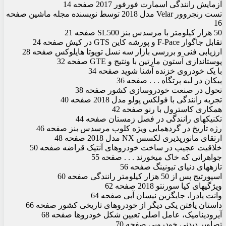
آزمایش رانندگی اسمارت فورفور 2017 صفحه 14
تست رنجروور Velar مدل 2018 توسط نویسنده مجله ماشین صفحه
16
50 هزار کیلومتر با مرسدس بنز SL500 صفحه 21
تقابل جاگوار F-Pace و پورشه کاین GTS در کیش صفحه 24
ارزیابی فنی و بررسی بازار سه نسل تویوتا هایلوکس صفحه 28
پوست‏اندازی آستون مارتین با ونتیج و GTE صفحه 32
با یک خودروی خزنده آشنا شوید صفحه 34
پیکان در لبه پرتگاه . . . صفحه 36
تحول در صنعت خودروسازی کشور صفحه 38
تجربه رانندگی با فولکس پولو مدل 2018 صفحه 40
همکاری کاسترول با رنو صفحه 42
تکنیک‏های رانندگی در فصل زمستان صفحه 44
رژه تاریخ در گردهمایی ویژه کلوب مرسدس بنز صفحه 46
ارتقای مانورپذیری لکسس NX مدل 2018 صفحه 48
خلاقیت عجیب در ساخت خودروهای آنتیک قراضه صفحه 50
جواهراتی که خاک می‏خورند . . . صفحه 55
تازه‏های دنیای تیونینگ صفحه 56
اسپورتیج پس از 50 هزار کیلومتر رانندگی صفحه 60
ویژگی‏های کیا سورنتو 2018 صفحه 62
وانت پادرا، جایگزین نیسان آبی صفحه 64
داستان یافتن یکی دیگر از خودروهای تاریخی کشور صفحه 66
آیرودینامیک، عامل اصلی تعیین‏ شکل خودروها صفحه 68
تصاویر دیدنی خودرویی صفحه 70