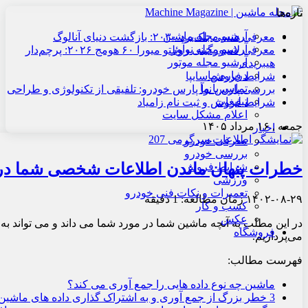
تازه‌ها
آرشیو مجله ماشین
معرفی هنسی بلک‌برد ۲۰۳۰: بازگشت دنیای آنالوگ
آرشیو مجله نوآور
معرفی لامبورگینی روئلتو میورا ۶۰ هومج ۲۰۲۶: پرچم‌دار
آرشیو مجله موتور
هیبریدی
درباره ما
شرایط فروش سایپا
تماس با ما
بررسی پارس نوآ پارس خودرو: تلفیقی از تکنولوژی و طراحی
تبلیغات
شرایط فروش و ثبت نام زامیاد
اعلام مشکل سایت
جمعه , ۱۶ مرداد ۱۴۰۵
اخبار
معرفی خودرو
بررسی خودرو
خطرات پنهان ماندن اطلاعات شخصی شما در
شرایط فروش
ورزشی
تعمیرات و نکات فنی خودرو
۱۴۰۲-۰۸-۲۹
زمان مطالعه: 1 دقیقه
کسب و کار
عکس
در این مطلب به آنچه ماشین شما در مورد شما می داند و می تواند 
فروشگاه
می‌پردازیم.
فهرست مطالب:
ماشین چه نوع داده هایی را جمع آوری می کند؟
3 خطر بزرگ از جمع آوری و به اشتراک گذاری داده های ماشین شما