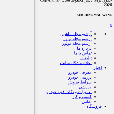
حقوق برای ناشر محفوظ است. ©Copyright
2026
MACHINE MAGAZINE
×
آرشیو مجله ماشین
آرشیو مجله نوآور
آرشیو مجله موتور
درباره ما
تماس با ما
تبلیغات
اعلام مشکل سایت
اخبار
معرفی خودرو
بررسی خودرو
شرایط فروش
ورزشی
تعمیرات و نکات فنی خودرو
کسب و کار
عکس
فروشگاه