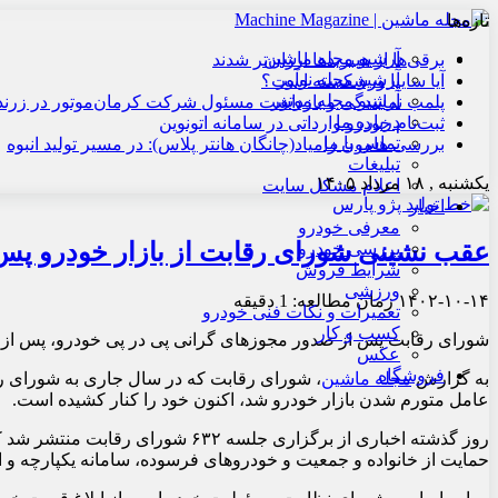
تازه‌ها
آرشیو مجله ماشین
برقی‌ها از هیبریدها ارزان‌تر شدند
آرشیو مجله نوآور
آیا سایپا ورشکسته است؟
آرشیو مجله موتور
پلمب نمایندگی و بازداشت مسئول شرکت کرمان‌موتور در زرند
درباره ما
ثبت‌نام خودرو وارداتی در سامانه اتونوین
تماس با ما
بررسی هامون زامیاد(چانگان هانتر پلاس): در مسیر تولید انبوه
تبلیغات
یکشنبه , ۱۸ مرداد ۱۴۰۵
اعلام مشکل سایت
اخبار
معرفی خودرو
عقب نشینی شورای رقابت از بازار خودرو پس
بررسی خودرو
شرایط فروش
ورزشی
۱۴۰۲-۱۰-۱۴
زمان مطالعه: 1 دقیقه
تعمیرات و نکات فنی خودرو
کسب و کار
شورای رقابت پس از صدور مجوزهای گرانی پی در پی خودرو، پس از اصلاح دستورالعمل ۵۴۳ تنظیم بازار خودرو، ا
عکس
فروشگاه
به گزارش
مجله ماشین
، شورای رقابت که در سال جاری به شورای رف
عامل متورم شدن بازار خودرو شد، اکنون خود را کنار کشیده است.
حمایت از خانواده و جمعیت و خودروهای فرسوده، سامانه یکپارچه و ا