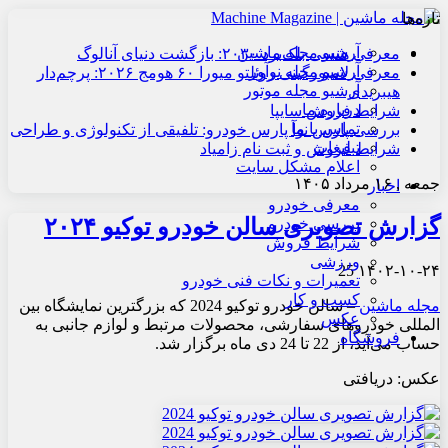
تازه‌ها
آرشیو مجله ماشین
معرفی هنسی بلک‌برد ۲۰۳۰: بازگشت دنیای آنالوگ
آرشیو مجله نوآور
معرفی لامبورگینی روئلتو میورا ۶۰ هومج ۲۰۲۶: پرچم‌دار
آرشیو مجله موتور
هیبریدی
درباره ما
شرایط فروش سایپا
تماس با ما
بررسی پارس نوآ پارس خودرو: تلفیقی از تکنولوژی و طراحی
تبلیغات
شرایط فروش و ثبت نام زامیاد
اعلام مشکل سایت
جمعه , ۱۶ مرداد ۱۴۰۵
اخبار
معرفی خودرو
گزارش تصویری سالن خودرو توکیو ۲۰۲۴
بررسی خودرو
شرایط فروش
ورزشی
25
۱۴۰۲-۱۰-۲۴
تعمیرات و نکات فنی خودرو
کسب و کار
مجله ماشین
– سالن خودرو توکیو 2024 که بزرگترین نمایشگاه بین
عکس
المللی خودروهای سفارشی، محصولات مرتبط و لوازم جانبی به
فروشگاه
حساب می‌آید، از 22 تا 24 دی ماه برگزار شد.
عکس: دریافتی