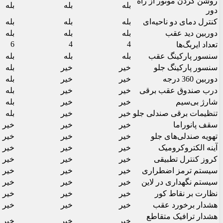
روشن کردن موتور از راه
بله
بله
بله
دور
کنترل دمای دو ناحیه‌ای
بله
بله
بله
دوربین دید عقب
بله
بله
بله
6
4
4
تعداد ایربگ‌ها
سنسور پارکینگ عقب
بله
بله
بله
سنسور پارکینگ جلو
خیر
خیر
بله
دوربین 360 درجه
خیر
خیر
بله
درب صندوق عقب برقی
خیر
خیر
بله
شارژ بی‌سیم
خیر
خیر
بله
تنظیمات برقی صندلی جلو
خیر
خیر
بله
سقف پانوراما
خیر
خیر
خیر
تهویه صندلی‌های جلو
خیر
خیر
خیر
آینه الکتروکرومیک
خیر
خیر
خیر
کروز کنترل تطبیقی
خیر
خیر
خیر
سیستم ترمز اضطراری
خیر
خیر
خیر
سیستم نگهداری در لاین
خیر
خیر
خیر
نظارت بر نقاط کور
خیر
خیر
خیر
هشدار برخورد عقب
خیر
خیر
خیر
هشدار ترافیک متقاطع
خیر
خیر
خیر