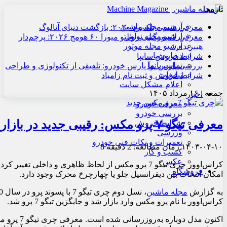
تازه‌ها
آرشیو مجله ماشین
معرفی هنسی بلک‌برد ۲۰۳۰: بازگشت دنیای آنالوگ
آرشیو مجله نوآور
معرفی لامبورگینی روئلتو میورا ۶۰ هومج ۲۰۲۶: پرچم‌دار
آرشیو مجله موتور
هیبریدی
درباره ما
شرایط فروش سایپا
تماس با ما
بررسی پارس نوآ پارس خودرو: تلفیقی از تکنولوژی و طراحی
تبلیغات
شرایط فروش و ثبت نام زامیاد
اعلام مشکل سایت
جمعه , ۱۶ مرداد ۱۴۰۵
اخبار
معرفی خودرو
بررسی خودرو
معرفی تیگو ۷ پرو مکس: رقیبی جدید در بازار کراس اوورهای کامپکت
شرایط فروش
ورزشی
تعمیرات و نکات فنی خودرو
۱۴۰۳-۰۴-۱۰
زمان مطالعه: 2 دقیقه
8
کسب و کار
عکس
فروشگاه
امکان انتخاب بین دیفرانسیل جلو یا چهارچرخ محرک وجود دارد.
به گزارش
مجله ماشین
کراس‌اوور با نام پرو مکس وارد بازار شد و جایگزین تیگو 7 پرو شد.
اکنون مدل د