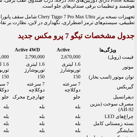
نسخه Prime دارای دوربین‌های 360 درجه، در
هوشمند و تنظیمات برقی صندلی‌های جلو است.
تجهیزات نسخه برتر o Max Ultra
تطبیقی، سیستم‌های ترمز اضطراری، نگهداری در لاین، نظارت بر نق
جدول مشخصات تیگو 7 پرو مکس جدید
Active 4WD
Active
ویژگی‌ها
0,000
2,790,000
2,670,000
قیمت (روبل)
1.6 لیتری
1.6 لیتری
.6
موتور
توربوشارژ
توربوشارژ
تورب
150
150
150
توان موتور (اسب بخار)
7 سرعته
7 سرعته
7 س
گیربکس
دوکلاچه
دوکلاچه
دوکل
دیفرانسیل
جلو
چهارچرخ محرک
جلو
مصرف سوخت (بنزین
بله
بله
بله
AИ-92)
چراغ‌های LED
بله
بله
بله
بسته زمستانی کامل
بله
بله
بله
نمایشگر
بله
بله
بله