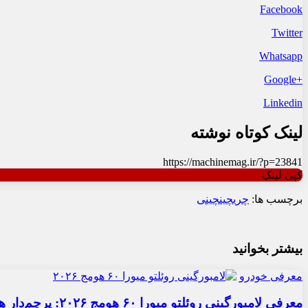
Facebook
Twitter
Whatsapp
+Google
Linkedin
لینک کوتاه نوشته
https://machinemag.ir/?p=23841
کپی لینک
برچسب ها:
چری
چین
چینی
بیشتر بخوانید
معرفی خودرو
معرفی لامبورگینی روئلتو میورا ۶۰ هومج ۲۰۲۶: پرچم‌دار هیبریدی