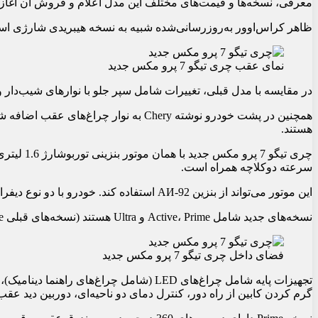
معرفی، نسخه‌ها و قیمت‌های مختلف این مدل اعلام و فروش آن آغاز
ظاهر کراس‌اوور به‌روزرسانی‌شده شبیه به نسخه هیبریدی شارژی ا
نمای عقب چری تیگو 7 پرو مکس جدید
در مقایسه با مدل قبلی، تغییرات شامل سپر جلو با نوارهای شیب‌دار و
هستند.
سرعته دوکلاچه همراه است.
این موتور می‌تواند از بنزین AИ-92 استفاده کند. خودرو با دو نوع دیفرانسیل جلو و چهارچرخ محرک عرضه می‌شود.
نسخه‌های جدید شامل Active، Prime و Ultra هستند (نسخه‌های قبلی Elite، Prestige و Ultimate بودند).
فضای داخل چری تیگو 7 پرو مکس جدید
تجهیزات پایه شامل چراغ‌های LED (شامل چراغ
گرم کردن کابین از راه دور، کنترل دمای دو ناحیه‌ای، دوربین دید ع