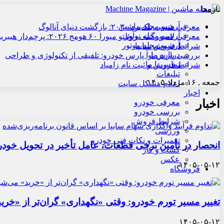
تازه‌ها
آرشیو مجله ماشین
معرفی هنسی بلک‌برد ۲۰۳۰: بازگشت دنیای آنالوگ
آرشیو مجله نوآور
معرفی لامبورگینی روئلتو میورا ۶۰ هومج ۲۰۲۶: پرچم‌دار هیبریدی
آرشیو مجله موتور
شرایط فروش سایپا
درباره ما
بررسی پارس نوآ پارس خودرو: تلفیقی از تکنولوژی و طراحی
تماس با ما
شرایط فروش و ثبت نام زامیاد
تبلیغات
جمعه , ۱۶ مرداد ۱۴۰۵
اعلام مشکل سایت
اخبار
اخبار
معرفی خودرو
بررسی خودرو
شرایط فروش
ورزشی
تعمیرات و نکات فنی خودرو
انحصار در تأمین برخی قطعات، عامل تأخیر در تحویل خودر
کسب و کار
عکس
۱۴۰۵-۰۵-۱۲
فروشگاه
تغییر مسیر تورم خودرو: وقتی «نگهداری» گران‌تر از «خری
۱۴۰۵-۰۵-۱۲