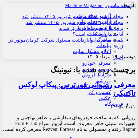
تازه‌ها
آرشیو مجله ماشین
مجله ماشین ۵۱۷ مرداد و شهریور ۱۴۰۵ منتشر شد
آرشیو مجله نوآور
مجله نوآور ۲۴۳ مرداد و شهریور ۱۴۰۵ منتشر شد
آرشیو مجله موتور
برقی‌ها از هیبریدها ارزان‌تر شدند
درباره ما
آیا سایپا ورشکسته است؟
تماس با ما
پلمب نمایندگی و بازداشت مسئول شرکت کرمان‌موتور در
تبلیغات
زرند
اعلام مشکل سایت
دوشنبه , ۱۹ مرداد ۱۴۰۵
اخبار
معرفی خودرو
برچسب زده شده با:
تیونینگ
بررسی خودرو
شرایط فروش
ورزشی
معرفی رضوانی فورترس: پیکاپ لوکس
تعمیرات و نکات فنی خودرو
تاکتیکی
کسب و کار
عکس
فروشگاه
۱۴۰۵-۰۳-۱۱
رزوانی که به ساخت خودروهای سفارشی با ظاهر تهاجمی و
تجهیزات امنیتی خاص معروف است، این‌بار سراغ Ford F-150
Raptor رفته و محصولی به نام Rezvani Fortress معرفی کرده است.