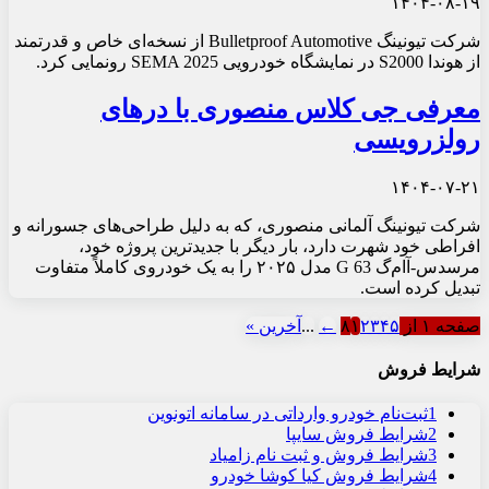
۱۴۰۴-۰۸-۱۹
شرکت تیونینگ Bulletproof Automotive از نسخه‌ای خاص و قدرتمند
از هوندا S2000 در نمایشگاه خودرویی SEMA 2025 رونمایی کرد.
معرفی جی کلاس منصوری با درهای
رولزرویسی
۱۴۰۴-۰۷-۲۱
شرکت تیونینگ آلمانی منصوری، که به دلیل طراحی‌های جسورانه و
افراطی خود شهرت دارد، بار دیگر با جدیدترین پروژه خود،
مرسدس-آام‌گ G 63 مدل ۲۰۲۵ را به یک خودروی کاملاً متفاوت
تبدیل کرده است.
صفحه ۱ از ۸
۵
۴
۳
۲
۱
←
...
آخرین »
شرایط فروش
1
ثبت‌نام خودرو وارداتی در سامانه اتونوین
2
شرایط فروش سایپا
3
شرایط فروش و ثبت نام زامیاد
4
شرایط فروش کیا کوشا خودرو