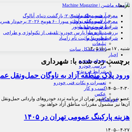
تازه‌ها
آرشیو مجله ماشین
معرفی هنسی بلک‌برد ۲۰۳۰: بازگشت دنیای آنالوگ
آرشیو مجله نوآور
معرفی لامبورگینی روئلتو میورا ۶۰ هومج ۲۰۲۶: پرچم‌دار هیبریدی
آرشیو مجله موتور
شرایط فروش سایپا
درباره ما
بررسی پارس نوآ پارس خودرو: تلفیقی از تکنولوژی و طراحی
تماس با ما
شرایط فروش و ثبت نام زامیاد
تبلیغات
شنبه , ۱۷ مرداد ۱۴۰۵
اعلام مشکل سایت
اخبار
برچسب زده شده با:
شهرداری
معرفی خودرو
بررسی خودرو
شرایط فروش
ورود پلاک منطقه آزاد به ناوگان حمل‌ونقل عم
ورزشی
تعمیرات و نکات فنی خودرو
۱۴۰۵-۰۴-۳۰
کسب و کار
عکس
عضو شورای شهر تهران از برنامه تردد خودروهای وارداتی حمل‌ونقل عم
فروشگاه
آن‌ها نیز مشمول مقررات مناطق آزاد خواهد بود.
هزینه پارکینگ عمومی تهران در ۱۴۰۵
۱۴۰۵-۰۴-۲۷