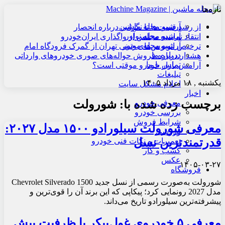
تازه‌ها
آرشیو مجله ماشین
از رشد قیمت‌ها تا نگرانی درباره انحصار
آرشیو مجله نوآور
انتقاد نماینده مجلس از واگذاری ایران‌خودرو
آرشیو مجله موتور
ترخیص اتوبوس‌های چینی تهران از گمرک فرودگاه امام
درباره ما
هشدار درباره فروش حواله‌های صوری خودروهای وارداتی
تماس با ما
آرامش بازار خودرو موقتی است؟
تبلیغات
یکشنبه , ۱۸ مرداد ۱۴۰۵
اعلام مشکل سایت
اخبار
برچسب زده شده با:
شورولت
معرفی خودرو
بررسی خودرو
شرایط فروش
معرفی شورولت سیلورادو ۱۵۰۰ مدل ۲۰۲۷:
ورزشی
قدرتمندترین نسل
تعمیرات و نکات فنی خودرو
کسب و کار
عکس
۱۴۰۵-۰۳-۲۷
فروشگاه
شورولت به‌صورت رسمی از نسل جدید Chevrolet Silverado 1500
مدل 2027 رونمایی کرد؛ پیکاپی که این برند آن را قوی‌ترین و
پیشرفته‌ترین سیلورادو تاریخ می‌داند.
معرفی ۵ خودروی غول‌پیکر با ظرفیت بیش