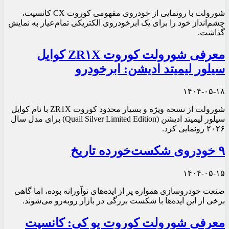
شورولت با رونمایی از خودروی مفهومی کوروت CX کانسپت،
چشم‌انداز خود را برای یک ابرخودروی الکتریکی تمام‌عیار به نمایش
گذاشت.
معرفی شورولت کوروت ZR۱X کوایل
سیلور لیمیتد ادیشن: ابرخودرو
۱۴۰۴-۰۵-۱۸
شورولت از نسخه ویژه و بسیار محدود کوروت ZR1X با نام کوایل
سیلور لیمیتد ادیشن (Quail Silver Limited Edition) برای مدل سال
۲۰۲۶ رونمایی کرد.
۹ خودروی شکست‌خورده تاریخ
۱۴۰۴-۰۵-۱۵
صنعت خودروسازی همواره پر از ایده‌های نوآورانه بوده، اما گاهی
برخی از این ایده‌ها با شکست بزرگی در بازار روبه‌رو می‌شوند.
معرفی شورولت کوروت یو کی: کانسپت