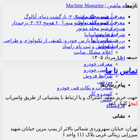
تازه‌ها
آرشیو مجله ماشین
معرفی هنسی بلک‌برد ۲۰۳۰: بازگشت دنیای آنالوگ
آرشیو مجله نوآور
معرفی لامبورگینی روئلتو میورا ۶۰ هومج ۲۰۲۶: پرچم‌دار
آرشیو مجله موتور
هیبریدی
درباره ما
شرایط فروش سایپا
تماس با ما
بررسی پارس نوآ پارس خودرو: تلفیقی از تکنولوژی و طراحی
تبلیغات
شرایط فروش و ثبت نام زامیاد
اعلام مشکل سایت
جمعه , ۱۶ مرداد ۱۴۰۵
اخبار
معرفی خودرو
تماس با ما
بررسی خودرو
شرایط فروش
ورزشی
پیام رسان‌ها
تعمیرات و نکات فنی خودرو
کسب و کار
جهت خرید مجله، اشتراک و یا ارتباط با پشتیبانی از طریق واتس‌اپ
عکس
اینجا
کلیک کنید.
فروشگاه
نشانی
تهران: خیابان سهروردی شمالی بالاتر از پمپ بنزین خیابان شهید
میرزایی زینالی غربی پلاک 111 واحد 1