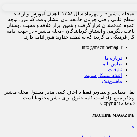
«مجله ماشین» از مهرماه سال ۱۳۵۸ با هدف آموزش و ارتقاء
سطح علمی و فنی جوانان جامعه مان انتشار یافت که مورد توجه
عموم علاقمندان قرار گرفت و همین ابراز علاقه و محبت دوستان
باعث دلگرمی و اشتیاق گردانندگان «مجله ماشین» در جهت ادامه
کار فرهنگی ما گردید که به لطف خداوند هنوز ادامه دارد.
info@machinemag.ir
درباره ما
تماس با ما
تبلیغات
اعلام مشکل سایت
ماشین‌تیک
نقل مطالب و تصاویر فقط با اجازه کتبی مدیر مسئول مجله ماشین
و ذکر منبع آزاد است.کلیه حقوق برای ناشر محفوظ است.
©Copyright 2026
MACHINE MAGAZINE
×