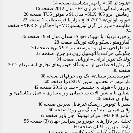
«هیوندای i30 » را بهتر بشناسید صفحه 14
تجربه رانندگی با «فراری FF» مدل 2012 صفحه 16
آزمایش «پژو 405 SLX» مدل 91 با موتور TU5 صفحه 20
«تویوتا آوالون» 2013، فاتح بازار یا فرصت‏طلب ؟ صفحه 22
مقایسه «مازراتی گرن توریسمو MC» با «جاگوار XKR-S» صفحه
24
برخورد نزدیک با «بیوک Super» سدان مدل 1954 صفحه 26
آلفارومئو دیسکو ولانته تورینگ صفحه 28
نقد طراحی نسل نو «مرسدس‏بنز E کلاس» صفحه 30
چگونگی حرکت با اتومبیل روی دو چرخ! صفحه 32
تولد یک تیونر ایرانی – اروپایی صفحه 34
گزارش اختصاصی از نمایشگاه خودروهای تجاری آمستردام 2012
صفحه 36
«مرسدس‏بنز سیتان»، یک ون حرفه‏ای صفحه 38
«آرتمیس»، نخستین سوپر SUV دنیا صفحه 40
دو روز با «هیوندای جنسیس» سدان 2012 صفحه 42
آشنایی با ماشین آلات ساختمانی و راه سازی – «بیل مکانیکی» و
انواع آن صفحه 46
سفر با اتوبوس، ریسک غیرقابل پذیرش صفحه 48
وقتی «مینی» به کمپینگ می رود! صفحه 50
«ب‏ام‏و M3 E46» مرکز تیونینگ جی پاور صفحه 55
تحلیلی بر بازارهای خودرو در سراسر جهان (3) صفحه 56
رابطه بنزین و اکتان صفحه 60
فولکس‏واگن کراس کوپه کانسپت صفحه 62