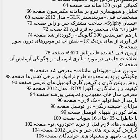
کمپانی آئودی 130 ساله شد صفحه 64
تحلیل و شبیه‏سازی نیرو بر سامانه مک‏فرسون صفحه 66
مشخصات فنی «مرسدس‏بنز GLK» مدل 2012 صفحه 68
«نیسان Sylphy»، ساخت مشترک چین و ژاپن صفحه 70
«فراری» های منحصر به فرد قرن 21 صفحه 72
باز هم «مرسدس 300 گالوینگ» رکورددار شد صفحه 74
فن آوری از نمای نزدیک (3) – نقش آب در موتورهای درون سوز
صفحه 76
آزمون فنی کشنده «اینترناش 9670» صفحه 78
اطلاعات جامعی در مورد «باتری اتومبیل» و چگونگی آزمایش آن
صفحه 82
سومین نسل «هیوندای سانتافه» معرفی شد صفحه 86
چگونگی ورود به محدوده طرح ترافیک در برخی کشورها صفحه 88
روش روغن کاری و گریس کاری اتومبیل های قدیمی صفحه 90
کیفیت راز ماندگاری «آکورا RDX» مدل 2012 صفحه 92
معرفی مدل های مفهومی و نمایشی پورشه صفحه 94
بازدید از خط تولید «مک لارن» صفحه 96
مزایای «شیشه رنگی» در اتومبیل صفحه 98
نقاط کور در آینه‏های اتومبیل صفحه 99
با خاطرات 405 های 16 سوپاپ صفحه 100
راهنمایی های لازم قبل از خرید «خودروی نو» صفحه 102
گزارش گرند پری های چین و بحرین 2012 صفحه 104
پاسخ به نامه‏ها و پیشنهاد های خوانندگان صفحه 106