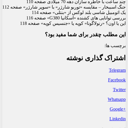
چند ساعت با خاطره سازان دهه 70 میلادی صفحه 110
جنگ اسب‏بخار – مقایسه «توربو شارژر» با «سوپر شارژر» صفحه 112
یک اتومبیل شاسی بلند لوکس از «بنتلی» صفحه 114
بررسی توانایی های کشنده «اسکانیا G380» صفحه 116
این یا اون؟ «رنولاگونا» کوپه یا «جنسیس کوپه» صفحه 118
این مطلب چقدر برای شما مفید بود؟
برچسب ها:
اشتراک گذاری نوشته
Telegram
Facebook
Twitter
Whatsapp
+Google
Linkedin