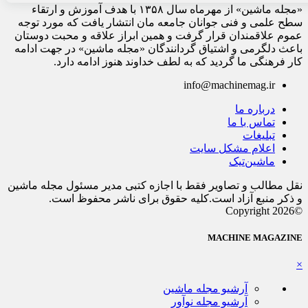
«مجله ماشین» از مهرماه سال ۱۳۵۸ با هدف آموزش و ارتقاء
سطح علمی و فنی جوانان جامعه مان انتشار یافت که مورد توجه
عموم علاقمندان قرار گرفت و همین ابراز علاقه و محبت دوستان
باعث دلگرمی و اشتیاق گردانندگان «مجله ماشین» در جهت ادامه
کار فرهنگی ما گردید که به لطف خداوند هنوز ادامه دارد.
info@machinemag.ir
درباره ما
تماس با ما
تبلیغات
اعلام مشکل سایت
ماشین‌تیک
نقل مطالب و تصاویر فقط با اجازه کتبی مدیر مسئول مجله ماشین
و ذکر منبع آزاد است.کلیه حقوق برای ناشر محفوظ است.
©Copyright 2026
MACHINE MAGAZINE
×
آرشیو مجله ماشین
آرشیو مجله نوآور