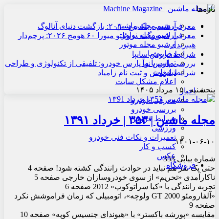
تازه‌ها
آرشیو مجله ماشین
معرفی هنسی بلک‌برد ۲۰۳۰: بازگشت دنیای آنالوگ
آرشیو مجله نوآور
معرفی لامبورگینی روئلتو میورا ۶۰ هومج ۲۰۲۶: پرچم‌دار
آرشیو مجله موتور
هیبریدی
درباره ما
شرایط فروش سایپا
تماس با ما
بررسی پارس نوآ پارس خودرو: تلفیقی از تکنولوژی و طراحی
تبلیغات
شرایط فروش و ثبت نام زامیاد
اعلام مشکل سایت
پنجشنبه , ۱۵ مرداد ۱۴۰۵
اخبار
معرفی خودرو
بررسی خودرو
مجله ماشین | ۳۵۳ | خرداد ۱۳۹۱
شرایط فروش
ورزشی
تعمیرات و نکات فنی خودرو
۱۴۰۱-۰۶-۱۰
کسب و کار
عکس
شماره پیاپی 353
فروشگاه
حتی یک نفر هم نباید در حوادث رانندگی کشته شود! صفحه 4
ناکارآمدی «تحریم» از سوی خودروسازان خارجی صفحه 5
تجربه رانندگی با «کیا سراتوکوپ» 2012 صفحه 6
«آلفارومئو 2000 GT ولوچه»، اتومبیلی که زمان فراموشش نکرد
صفحه 9
مقایسه «پورشه باکستر» با «هیوندای جنسیس کوپه» صفحه 10