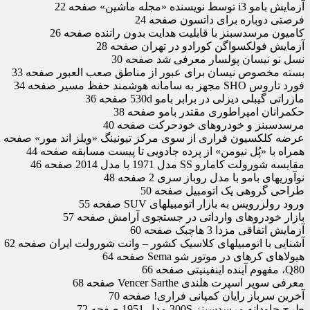
آزمایش ب‏ام‏و i3 توسط نویسنده «مجله ماشین» صفحه 22
فرصتی دوباره برای داتسون صفحه 24
کامیون مرسدس‏بنز با قابلیت هدایت بدون راننده صفحه 26
آزمایش فولکس‏واگن کورادو در تهران صفحه 28
نسل نو نیسان پولسار معرفی شد صفحه 30
بسته مخصوص نیسان برای عبور از مناطق صعب العبور صفحه 33
فورد تاروس SHO مجهز به سامانه هوشمند حفظ مسیر صفحه 34
مازراتی گیبلی دیزلی در برابر ب‏ام‏و 530d صفحه 36
حکمرانان امپراطوری مقتدر ب‏ام‏و صفحه 38
مرسدس‏بنز و خودروهای خودحرکت صفحه 40
عرضه کلکسیون فراری از سوی مرکز تیونینگ «ویلز اند مور» صفحه 42
همراه با «پُل نیومن» از پرده جادویی تا پیست مسابقه صفحه 44
مقایسه شورولت کامارو SS مدل 1971 با مدل 2014 صفحه 46
نوآوری‏های ب‏ام‏و با مدل روباز سری 2 صفحه 48
طراحی گروهی یک اتومبیل صفحه 50
ورود رولزرویس به بازار اتومبیل‏های SUV صفحه 55
بازار خودروهای وارداتی در جستجوی آرامش صفحه 57
آزمایش اتفاقی مزدا 3 هاچ‏بک صفحه 60
آشنایی با اتومبیل‏های کلاسیک کشور – وانت شورولت ایران صفحه 62
هیولاهای کره‏ای در موتور شو Sema صفحه 64
Q80، مفهوم آینده اینفینیتی صفحه 66
معرفی سوپر اسپرت هلندی Vencer Sarthe صفحه 68
آخرین سرباز رایان کمپانی فراری! صفحه 70
طرح جاودانه مرسدس‏بنز 300S مدل 1951 صفحه 72