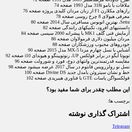
ملاقات با ب‏ام‏و 318i مدل 1993 صفحه 74
رازهای مک‏لارن F1 از زبان مردان کلیدی پروژه صفحه 76
معرفی هیولای 8 چرخ روسی صفحه 78
Setra، بهترین اتوبوس مسافرتی سال 2014 صفحه 80
دانستنی‏های آفرود، تکنیک‏های رانندگی صفحه 82
آزمایش فنی گلف MK1 با پیشرانه 2000 سی‏سی صفحه 84
مردان میلیون دلاری فرمولاوان صفحه 86
خودروهای محبوب ورزشکاران صفحه 88
آشنایی با نسل چهارم مزدا MX-5 مدل 2015 صفحه 90
تویوتا آیگو در برابر فولکس UP، رنوتویینگو و هیوندای i10 صفحه 92
مقایسه قدرتمندترین وانت‏های دوج، فورد و شورولت صفحه 96
نسل نو رولزرویس فانتوم در سال 2017 عرضه می‏شود صفحه 98
خط و نشان سیتروئن بامدل جدید Divine DS صفحه 100
فولکس‏واگن پاسات GTE با فناوری هیبریدی صفحه 102
این مطلب چقدر برای شما مفید بود؟
برچسب ها:
اشتراک گذاری نوشته
Telegram