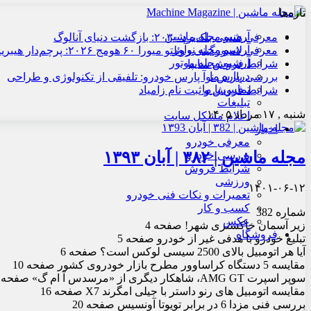
تازه‌ها
آرشیو مجله ماشین
معرفی هنسی بلک‌برد ۲۰۳۰: بازگشت دنیای آنالوگ
آرشیو مجله نوآور
معرفی لامبورگینی روئلتو میورا ۶۰ هومج ۲۰۲۶: پرچم‌دار هیبریدی
آرشیو مجله موتور
شرایط فروش سایپا
درباره ما
بررسی پارس نوآ پارس خودرو: تلفیقی از تکنولوژی و طراحی
تماس با ما
شرایط فروش و ثبت نام زامیاد
تبلیغات
شنبه , ۱۷ مرداد ۱۴۰۵
اعلام مشکل سایت
اخبار
معرفی خودرو
مجله ماشین | ۳۸۲ | آبان ۱۳۹۳
بررسی خودرو
شرایط فروش
ورزشی
۱۴۰۱-۰۶-۱۲
تعمیرات و نکات فنی خودرو
کسب و کار
شماره 382
عکس
زیر آسمان خاکستری شهر! صفحه 4
فروشگاه
تبلیغ خودرو با هدفی غیر از خودرو صفحه 5
آیا هر اتومبیل بالای 2500 سی‏سی لوکس است؟ صفحه 6
مقایسه 5 دستگاه کراس‏اوور مطرح بازار خودروی کشور صفحه 10
سوپر اسپرت AMG GT، شاهکار دیگری از «مرسدس ‏آ ام گ» صفحه 14
مقایسه اتومبیل های رنو داستر با جیلی امگرند X7 صفحه 16
بررسی فنی مزدا 6 در برابر تویوتا آونسیس صفحه 20