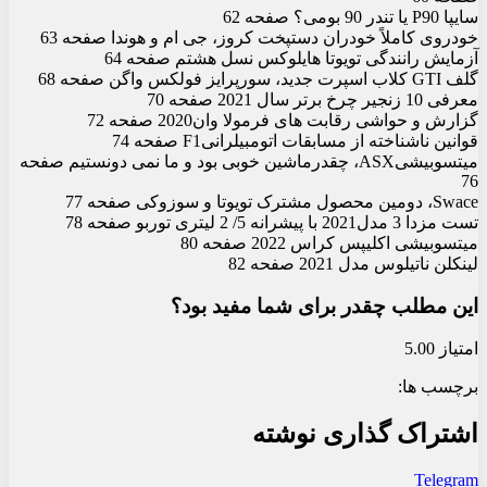
سایپا P90 یا تندر 90 بومی؟ صفحه 62
خودروی کاملاً خودران دستپخت کروز، جی ام و هوندا صفحه 63
آزمایش رانندگی تویوتا هایلوکس نسل هشتم صفحه 64
گلف GTI کلاب اسپرت جدید، سورپرایز فولکس واگن صفحه 68
معرفی 10 زنجیر چرخ برتر سال 2021 صفحه 70
گزارش و حواشی رقابت‏ های فرمولا وان2020 صفحه 72
قوانین ناشناخته از مسابقات اتومبیلرانیF1 صفحه 74
میتسوبیشیASX، چقدرماشین خوبی بود و ما نمی دونستیم صفحه
76
Swace، دومین محصول مشترک تویوتا و سوزوکی صفحه 77
تست مزدا 3 مدل2021 با پیشرانه 5/ 2 لیتری توربو صفحه 78
میتسوبیشی اکلیپس کراس 2022 صفحه 80
لینکلن ناتیلوس مدل 2021 صفحه 82
این مطلب چقدر برای شما مفید بود؟
امتیاز 5.00
برچسب ها:
اشتراک گذاری نوشته
Telegram