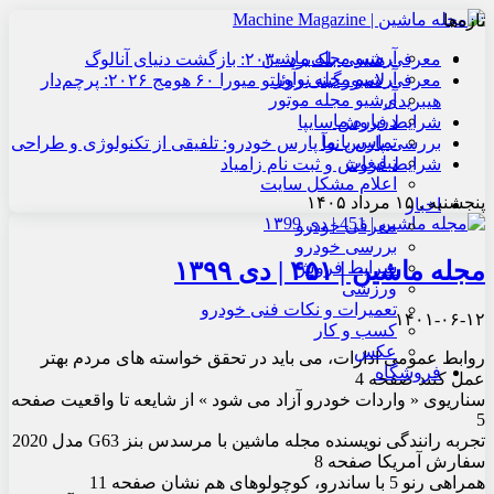
تازه‌ها
آرشیو مجله ماشین
معرفی هنسی بلک‌برد ۲۰۳۰: بازگشت دنیای آنالوگ
آرشیو مجله نوآور
معرفی لامبورگینی روئلتو میورا ۶۰ هومج ۲۰۲۶: پرچم‌دار
آرشیو مجله موتور
هیبریدی
درباره ما
شرایط فروش سایپا
تماس با ما
بررسی پارس نوآ پارس خودرو: تلفیقی از تکنولوژی و طراحی
تبلیغات
شرایط فروش و ثبت نام زامیاد
اعلام مشکل سایت
پنجشنبه , ۱۵ مرداد ۱۴۰۵
اخبار
معرفی خودرو
بررسی خودرو
مجله ماشین | ۴۵۱ | دی ۱۳۹۹
شرایط فروش
ورزشی
تعمیرات و نکات فنی خودرو
۱۴۰۱-۰۶-۱۲
کسب و کار
عکس
روابط عمومی ادارات، می‏ باید در تحقق خواست‏ه های مردم بهتر
فروشگاه
عمل کنند صفحه 4
سناریوی « واردات خودرو آزاد می‏ شود » از شایعه تا واقعیت صفحه
5
تجربه رانندگی نویسنده مجله ماشین با مرسدس بنز G63 مدل 2020
سفارش آمریکا صفحه 8
همراهی رنو 5 با ساندرو، کوچولوهای هم نشان صفحه 11