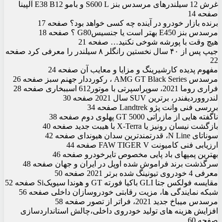
غرش 12 سیلندر‏های مرسدس بنز S600 L و ب‏ام‏و E38 B12 آلپینا
صفحه 14
برنده بازار خودرو در آینده چه کسی خواهد بود؟ صفحه 17
مرسدس بنز E450 بهتر است یا جنسیسG80 ؟ صفحه 18
هیچ وقت با پورشه شوخی نکنید… صفحه 21
جیپ پس از ۴۰ سال نخستین رانگلر ۸ سیلندر را معرفی کرد صفحه
22
مفهوم پدیده کارشیرینگ و مزایا و معایب آن صفحه 24
مرسدس AMG GT Black Series ، رکورددار جهنم سبز صفحه 26
فراری روما 2021، سوپراسپرتی با موتور612 اسب‏بخاری صفحه 28
لندرووردیفندر، برترین SUV سال 2021 صفحه 30
بررسی فنی وانت پژو Landtrek صفحه 34
ناگفته ‏هایی از مازراتی 5000 GT پهلوی دوم صفحه 38
بازگشت نیسان رونیز یا X-Terra با هیبت جدید صفحه 40
سوناتای N Line، قدرتمندترین سدان هیوندای صفحه 42
ارزیابی فنی کامیونت FAW TIGER V صفحه 44
بهترین پمپ‏های باد پایی مخصوص تایرخودرو صفحه 46
سرگذشت برند فراموش شده اوپل در ایران و جهان صفحه 48
معرفی 4 خودروی تیونینگ شده برتر 2021 صفحه 50
مقایسه فولکس جتا GLI باکیا فورته GT و هوندا سیویکSi صفحه 52
شبکه نمایندگی ‏ها، مزیت رقابتی خودروسازان داخلی صفحه 56
مرسدس میباخ جدید 2021، فراتر از تصور صفحه 58
افزایش هزینه‏ های تولید خودروی داخلی،چالش استانداردسازی
صفحه 60