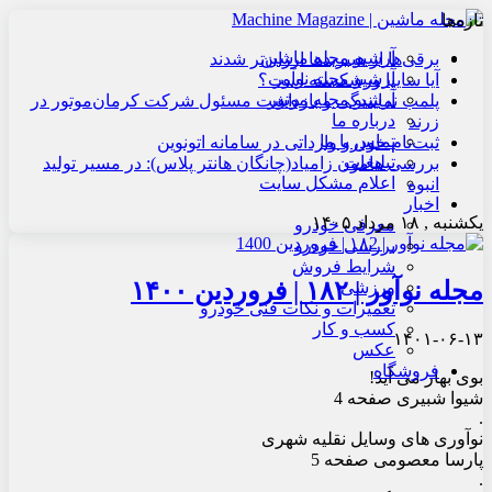
تازه‌ها
آرشیو مجله ماشین
برقی‌ها از هیبریدها ارزان‌تر شدند
آرشیو مجله نوآور
آیا سایپا ورشکسته است؟
آرشیو مجله موتور
پلمب نمایندگی و بازداشت مسئول شرکت کرمان‌موتور در
درباره ما
زرند
تماس با ما
ثبت‌نام خودرو وارداتی در سامانه اتونوین
تبلیغات
بررسی هامون زامیاد(چانگان هانتر پلاس): در مسیر تولید
اعلام مشکل سایت
انبوه
اخبار
یکشنبه , ۱۸ مرداد ۱۴۰۵
معرفی خودرو
بررسی خودرو
شرایط فروش
مجله نوآور | ۱۸۲ | فروردین ۱۴۰۰
ورزشی
تعمیرات و نکات فنی خودرو
کسب و کار
۱۴۰۱-۰۶-۱۳
عکس
فروشگاه
بوی بهار می آید!
شیوا شبیری صفحه 4
.
نوآوری های وسایل نقلیه شهری
پارسا معصومی صفحه 5
.