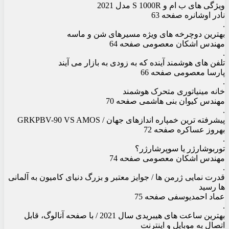
ویژگی های ب ام و S 1000R مدل 2021
نادر اوشانره صفحه 63
.
بهترین دوچرخه های ویژه مسیرهای شن و ماسه
مهندس اشکان معصومی صفحه 64
.
تلفن های هوشمند آینده که به زودی به بازار می آیند
پارسا معصومی صفحه 66
.
خانه مینیاتوری متحرک هوشمند
مهندس کیوان بنی هاشمی صفحه 70
.
پیشرفته ترین خمپاره اندازهای جهان / GRKPBV-90 VS AMOS
بهروز عساکره صفحه 72
.
توربوشارژر یا سوپرشارژر؟
مهندس اشکان معصومی صفحه 74
.
قدرت نمایی ژرمن ها / جوایز معتبر و بزرگ دنیای کامیون به آلمانی
ها رسید
عماد احمدیوسفی صفحه 75
.
بهترین ساعت های هیبریدی سال 2021 / با صفحه آنالوگ، قابل
اتصال به موبایل و اینترنت