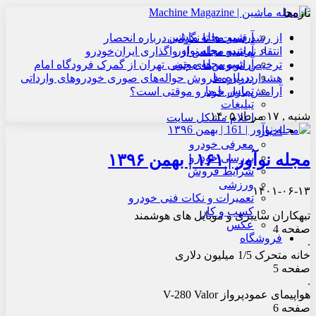
تازه‌ها
آرشیو مجله ماشین
از رشد قیمت‌ها تا نگرانی درباره انحصار
آرشیو مجله نوآور
انتقاد نماینده مجلس از واگذاری ایران‌خودرو
آرشیو مجله موتور
ترخیص اتوبوس‌های چینی تهران از گمرک فرودگاه امام
درباره ما
هشدار درباره فروش حواله‌های صوری خودروهای وارداتی
تماس با ما
آرامش بازار خودرو موقتی است؟
تبلیغات
شنبه , ۱۷ مرداد ۱۴۰۵
اعلام مشکل سایت
اخبار
معرفی خودرو
مجله نوآور | ۱۶۱ | بهمن ۱۳۹۶
بررسی خودرو
شرایط فروش
ورزشی
۱۴۰۱-۰۶-۱۳
تعمیرات و نکات فنی خودرو
کسب و کار
تبهکاران سایبری و موبایل های هوشمند
عکس
صفحه 4
فروشگاه
.
خانه متحرک 1/5 میلیون دلاری
صفحه 5
.
هواپیمای عمودپرواز V-280 Valor
صفحه 6