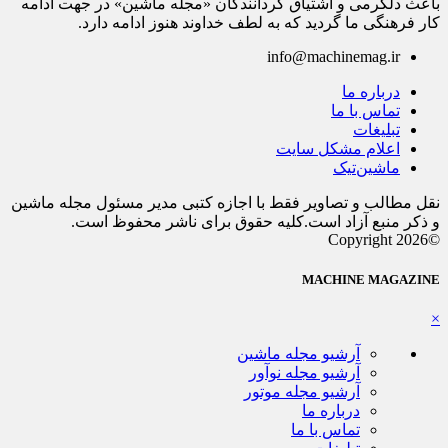
باعث دلگرمی و اشتیاق گردانندگان «مجله ماشین» در جهت ادامه
کار فرهنگی ما گردید که به لطف خداوند هنوز ادامه دارد.
info@machinemag.ir
درباره ما
تماس با ما
تبلیغات
اعلام مشکل سایت
ماشین‌تیک
نقل مطالب و تصاویر فقط با اجازه کتبی مدیر مسئول مجله ماشین
و ذکر منبع آزاد است.کلیه حقوق برای ناشر محفوظ است.
©Copyright 2026
MACHINE MAGAZINE
×
آرشیو مجله ماشین
آرشیو مجله نوآور
آرشیو مجله موتور
درباره ما
تماس با ما