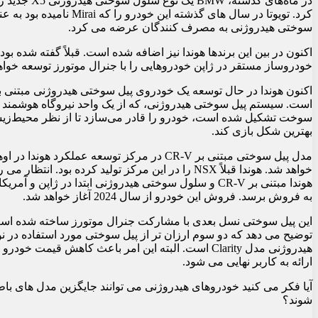
در ماه‌های گذشته، BMW یک نوع 
کرد. تویوتا در سال های گذشته این خودرو را که Mirai
سوختی هیدروژنی به مصرف کنندگان عرضه می کرد.
اکنون در بین این برندها هوندا نیز اضافه شده است. قبلاً گفته شده بود 
خودروساز مستقر در ژاپن خودروهایی را با جنرال موتورز توسعه خواهد
است. سیستم پیل سوختی هیدروژنی، که از یک واحد نیروگاه هوشمند 
سوخت تشکیل شده است، خودرو را قادر می‌سازد تا از نظر محیط‌زی
بهترین شکل بازی کند.
مدل پیل سوختی مبتنی بر CR-V در مرکز توسعه عملکرد هوندا در
خواهد شد. هوندا قبلاً NSX را در این مرکز تولید کرده بود. انتظار
هوندا مبتنی بر CR-V و سلول سوختی هیدروژنی ابتدا در ژاپن و آ
به فروش برسد. فروش این خودرو از سال 2024 آغاز خواهد شد.
این پیل سوختی نسل بعدی با مشارکت جنرال موتورز ساخته شده است
توضیح می دهد که دو سوم ارزان تر از پیل سوختی مورد استفاده در ن
هیدروژنی مدل Clarity است. البته این امر باعث کاهش قیمت خودر
ارائه به کاربر نهایی می شود.
آیا فکر می کنید خودروهای هیدروژنی می توانند جایگزین مدل های با
شوند؟