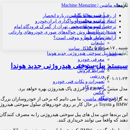
تازه‌ها
آرشیو مجله ماشین
از رشد قیمت‌ها تا نگرانی درباره انحصار
آرشیو مجله نوآور
انتقاد نماینده مجلس از واگذاری ایران‌خودرو
آرشیو مجله موتور
ترخیص اتوبوس‌های چینی تهران از گمرک فرودگاه امام
درباره ما
هشدار درباره فروش حواله‌های صوری خودروهای وارداتی
تماس با ما
آرامش بازار خودرو موقتی است؟
تبلیغات
شنبه , ۱۷ مرداد ۱۴۰۵
اعلام مشکل سایت
اخبار
معرفی خودرو
سیستم پیل سوختی هیدروژنی جدید هوندا
بررسی خودرو
شرایط فروش
ورزشی
۱۴۰۱-۱۱-۲۴
تعمیرات و نکات فنی خودرو
کسب و کار
مدل مبتنی بر CR-V از انرژی پاک هیدروژن بهره خواهد برد.
عکس
فروشگاه
به گزارش
مجله ماشین
، ما می دانیم که برخی از خودروسازان بزرگ م
BMW و Toyota در حال کار بر روی خودروهای سلول سوختی هیدروژنی هستند.
این برندها حتی مدل های پیل سوختی هیدروژنی را به مصرف کنندگان 
دهند که واقعاً می توانند خریداری کنند.