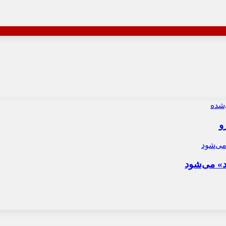
و
د» می‌شود