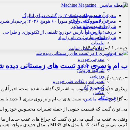
تازه‌ها
آرشیو مجله ماشین
معرفی هنسی بلک‌برد ۲۰۳۰: بازگشت دنیای آنالوگ
آرشیو مجله نوآور
معرفی لامبورگینی روئلتو میورا ۶۰ هومج ۲۰۲۶: پرچم‌دار هیبریدی
آرشیو مجله موتور
شرایط فروش سایپا
درباره ما
بررسی پارس نوآ پارس خودرو: تلفیقی از تکنولوژی و طراحی
تماس با ما
شرایط فروش و ثبت نام زامیاد
تبلیغات
جمعه , ۱۶ مرداد ۱۴۰۵
اعلام مشکل سایت
اخبار
معرفی خودرو
ب ام و سری ۱ در تست های زمستانی دیده شد
بررسی خودرو
شرایط فروش
ورزشی
۱۴۰۱-۱۲-۰۳
تعمیرات و نکات فنی خودرو
کسب و کار
ویدئوی جدیدی که در یوتیوب به اشتراک گذاشته شده است، اخیراً این 
عکس
فروشگاه
به گزارش
مجله ماشین
، تست های ب ام و بر روی سری 1 جدید با سرعت تمام ادامه دارد.
می توان گفت که قسمت جلویی از جمله تغییرات محسوس خودرو است
وقتی به عقب می آییم، می توان گفت که چراغ های عقب جدید از ما است
کنیم، می توان گفت که با مدل های M135 یا مدل جدیدی مواجه هستیم که به احتمال زیاد با نام M140 عرضه خواهد شد.