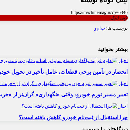
https://machinemag.ir/?p=6346
کپی لینک
برچسب ها:
ب‌ام‌و
بیشتر بخوانید
اخبار
انحصار در تأمین برخی قطعات، عامل تأخیر در تحویل خودر
اخبار
تغییر مسیر تورم خودرو: وقتی «نگهداری» گران‌تر از «خری
اخبار
چرا استقبال از ثبت‌نام خودرو کاهش یافته است؟
دیدگاهتان را بنویسید