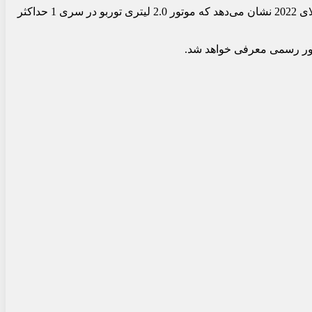
مدل جدید M140i xDrive ممکن است جایگزین M135 فعلی شود که 304 اسب بخار قدرت دارد. لازم به ذکر است که اطلاعات لو رفته از جولای 2022 نشان می‌دهد که موتور 2.0 لیتری توربو در سری 1 حداکثر