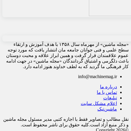
«مجله ماشین» از مهرماه سال ۱۳۵۸ با هدف آموزش و ارتقاء
سطح علمی و فنی جوانان جامعه مان انتشار یافت که مورد توجه
عموم علاقمندان قرار گرفت و همین ابراز علاقه و محبت دوستان
باعث دلگرمی و اشتیاق گردانندگان «مجله ماشین» در جهت ادامه
کار فرهنگی ما گردید که به لطف خداوند هنوز ادامه دارد.
info@machinemag.ir
درباره ما
تماس با ما
تبلیغات
اعلام مشکل سایت
ماشین‌تیک
نقل مطالب و تصاویر فقط با اجازه کتبی مدیر مسئول مجله ماشین
و ذکر منبع آزاد است.کلیه حقوق برای ناشر محفوظ است.
©Copyright 2026