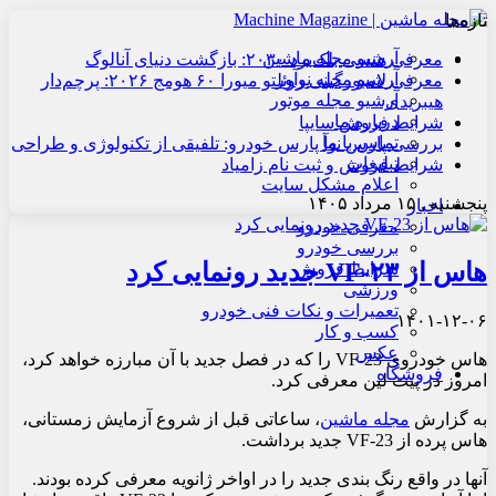
تازه‌ها
آرشیو مجله ماشین
معرفی هنسی بلک‌برد ۲۰۳۰: بازگشت دنیای آنالوگ
آرشیو مجله نوآور
معرفی لامبورگینی روئلتو میورا ۶۰ هومج ۲۰۲۶: پرچم‌دار
آرشیو مجله موتور
هیبریدی
درباره ما
شرایط فروش سایپا
تماس با ما
بررسی پارس نوآ پارس خودرو: تلفیقی از تکنولوژی و طراحی
تبلیغات
شرایط فروش و ثبت نام زامیاد
اعلام مشکل سایت
پنجشنبه , ۱۵ مرداد ۱۴۰۵
اخبار
معرفی خودرو
بررسی خودرو
هاس از VF-۲۳ جدید رونمایی کرد
شرایط فروش
ورزشی
تعمیرات و نکات فنی خودرو
۱۴۰۱-۱۲-۰۶
کسب و کار
عکس
هاس خودروی VF-23 را که در فصل جدید با آن مبارزه خواهد کرد،
فروشگاه
امروز در پیت لین معرفی کرد.
به گزارش
مجله ماشین
، ساعاتی قبل از شروع آزمایش زمستانی،
هاس پرده از VF-23 جدید برداشت.
آنها در واقع رنگ بندی جدید را در اواخر ژانویه معرفی کرده بودند.