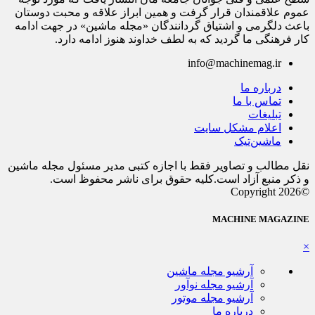
عموم علاقمندان قرار گرفت و همین ابراز علاقه و محبت دوستان
باعث دلگرمی و اشتیاق گردانندگان «مجله ماشین» در جهت ادامه
کار فرهنگی ما گردید که به لطف خداوند هنوز ادامه دارد.
info@machinemag.ir
درباره ما
تماس با ما
تبلیغات
اعلام مشکل سایت
ماشین‌تیک
نقل مطالب و تصاویر فقط با اجازه کتبی مدیر مسئول مجله ماشین
و ذکر منبع آزاد است.کلیه حقوق برای ناشر محفوظ است.
©Copyright 2026
MACHINE MAGAZINE
×
آرشیو مجله ماشین
آرشیو مجله نوآور
آرشیو مجله موتور
درباره ما