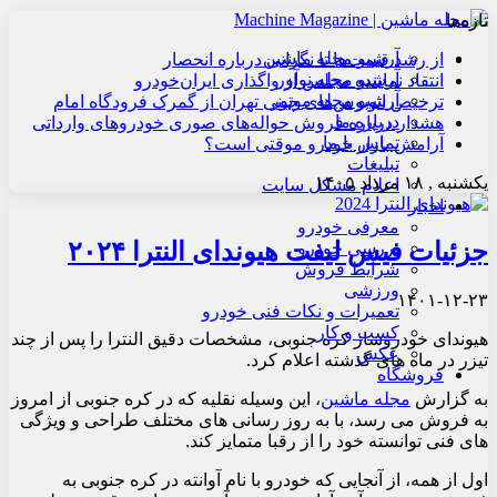
تازه‌ها
آرشیو مجله ماشین
از رشد قیمت‌ها تا نگرانی درباره انحصار
آرشیو مجله نوآور
انتقاد نماینده مجلس از واگذاری ایران‌خودرو
آرشیو مجله موتور
ترخیص اتوبوس‌های چینی تهران از گمرک فرودگاه امام
درباره ما
هشدار درباره فروش حواله‌های صوری خودروهای وارداتی
تماس با ما
آرامش بازار خودرو موقتی است؟
تبلیغات
یکشنبه , ۱۸ مرداد ۱۴۰۵
اعلام مشکل سایت
اخبار
معرفی خودرو
جزئیات فیس لیفت هیوندای النترا ۲۰۲۴
بررسی خودرو
شرایط فروش
ورزشی
۱۴۰۱-۱۲-۲۳
تعمیرات و نکات فنی خودرو
کسب و کار
هیوندای خودروساز کره جنوبی، مشخصات دقیق النترا را پس از چند
عکس
تیزر در ماه های گذشته اعلام کرد.
فروشگاه
به گزارش
مجله ماشین
، این وسیله نقلیه که در کره جنوبی از امروز
به فروش می رسد، با به روز رسانی های مختلف طراحی و ویژگی
های فنی توانسته خود را از رقبا متمایز کند.
اول از همه، از آنجایی که خودرو با نام آوانته در کره جنوبی به