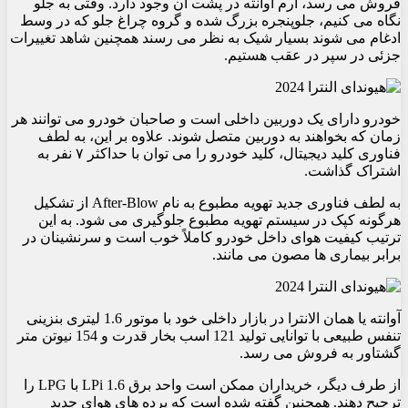
فروش می رسد، آرم آوانته در پشت آن وجود دارد. وقتی به جلو
نگاه می کنیم، جلوپنجره بزرگ شده و گروه چراغ جلو که در وسط
ادغام می شوند بسیار شیک به نظر می رسند همچنین شاهد تغییرات
جزئی در سپر در عقب هستیم.
خودرو دارای یک دوربین داخلی است و صاحبان خودرو می توانند هر
زمان که بخواهند به دوربین متصل شوند. علاوه بر این، به لطف
فناوری کلید دیجیتال، کلید خودرو را می توان با حداکثر ۷ نفر به
اشتراک گذاشت.
به لطف فناوری جدید تهویه مطبوع به نام After-Blow از تشکیل
هرگونه کپک در سیستم تهویه مطبوع جلوگیری می شود. به این
ترتیب کیفیت هوای داخل خودرو کاملاً خوب است و سرنشینان در
برابر بیماری ها مصون می مانند.
آوانته یا همان الانترا در بازار داخلی خود با موتور 1.6 لیتری بنزینی
تنفس طبیعی با توانایی تولید 121 اسب بخار قدرت و 154 نیوتن متر
گشتاور به فروش می رسد.
از طرف دیگر، خریداران ممکن است واحد برق 1.6 LPi با LPG را
ترجیح دهند. همچنین گفته شده است که پرده های هوای جدید