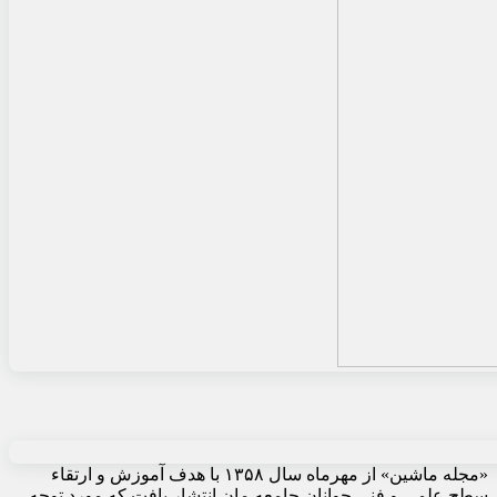
«مجله ماشین» از مهرماه سال ۱۳۵۸ با هدف آموزش و ارتقاء
سطح علمی و فنی جوانان جامعه مان انتشار یافت که مورد توجه