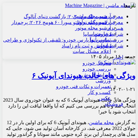
تازه‌ها
آرشیو مجله ماشین
معرفی هنسی بلک‌برد ۲۰۳۰: بازگشت دنیای آنالوگ
آرشیو مجله نوآور
معرفی لامبورگینی روئلتو میورا ۶۰ هومج ۲۰۲۶: پرچم‌دار
آرشیو مجله موتور
هیبریدی
درباره ما
شرایط فروش سایپا
تماس با ما
بررسی پارس نوآ پارس خودرو: تلفیقی از تکنولوژی و طراحی
تبلیغات
شرایط فروش و ثبت نام زامیاد
اعلام مشکل سایت
جمعه , ۱۶ مرداد ۱۴۰۵
اخبار
معرفی خودرو
بررسی خودرو
ویژگی های جالب هیوندای آیونیک ۶
شرایط فروش
ورزشی
تعمیرات و نکات فنی خودرو
۱۴۰۲-۰۱-۲۱
کسب و کار
عکس
ویژگی های جالب هیوندای آیونیک 6 که به عنوان خودروی سال 2023
فروشگاه
انتخاب شد و با هم بررسی می کنیم که آیا واقعا لیاقت این را دارد
انتخاب شود یا خیر!
به گزارش
مجله ماشین
، هیوندای آیونیک 6 که برای اولین بار در 12
جولای 2022 معرفی شد، در کارخانه آسان تولید می شود، جایی که
مدل های پرچمدار این برند کره جنوبی مانند سوناتا و گراندور تولید