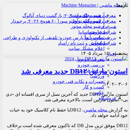
تازه‌ها
آرشیو مجله ماشین
معرفی هنسی بلک‌برد ۲۰۳۰: بازگشت دنیای آنالوگ
آرشیو مجله نوآور
معرفی لامبورگینی روئلتو میورا ۶۰ هومج ۲۰۲۶: پرچم‌دار
آرشیو مجله موتور
هیبریدی
درباره ما
شرایط فروش سایپا
تماس با ما
بررسی پارس نوآ پارس خودرو: تلفیقی از تکنولوژی و طراحی
تبلیغات
شرایط فروش و ثبت نام زامیاد
اعلام مشکل سایت
پنجشنبه , ۱۵ مرداد ۱۴۰۵
اخبار
معرفی خودرو
بررسی خودرو
استون مارتین DB۱۲ جدید معرفی شد
شرایط فروش
ورزشی
تعمیرات و نکات فنی خودرو
۱۴۰۲-۰۳-۰۶
کسب و کار
عکس
استون مارتین DB12 جدید که آخرین نسل از سری افسانه ای «دی
فروشگاه
بی» استون مارتین است، بالاخره معرفی شد.
به گزارش
مجله ماشین
، DB12با حفظ نام کلاسیک خود به حیات
خود ادامه خواهد داد.
DB12 موفق ترین مدل DB که تاکنون معرفی شده است برخلاف