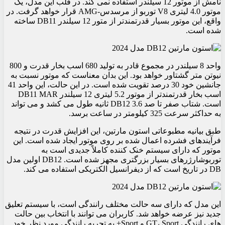
نامش از موتور 12 سیلندر استفاده نمی کند. در قلب این مدل، یک
موتور 4.0 لیتری V8 توربو از مرسدس-AMG قرار خواهد گرفت. در
واقع، این موتور بسیار قدرتمندتر از متور 12 سیلندر DB11 ساخته
شده است.
واحد 8 سیلندر در مجموع قادر به تولید 680 اسب بخار قدرت و 800
نیوتن متر گشتاور خواهد بود. این بدان معناست که موتور نسبت به
جانشین خود 30 درصد تقویت شده است. در این حالت، این واحد 41
اسب بخار قدرتمندتر از موتور 5.2 لیتری 12 سیلندر DB11 MAR
است. شتاب صفر تا صد DB12 3.6 ثانیه طول می کشد و می تواند
به حداکثر سرعت 325 کیلومتر در ساعت برسد.
طبق بیانیه مطبوعاتی استون مارتین، این افزایش قدرت در نتیجه
فرآیندهای فشرده اعمال شده بر روی موتور ایجاد شده است. این
موتور که دارای سیستم خنک کننده کاملاً جدیدی است به
توربوشارژرهای بسیار بزرگتری مجهز شده است. DB12 اولین مدل
DB در تاریخ است که از دیفرانسیل الکتریکی استفاده می کند.
این مدل که دارای سه حالت مختلف رانندگی است، با سیستم تعلیق
جدید نیز عرضه خواهد شد. کاربران می توانند با انتخاب بین حالت
های رانندگی GT، Sport و Sport+ به تجربه رانندگی مورد نظر خود