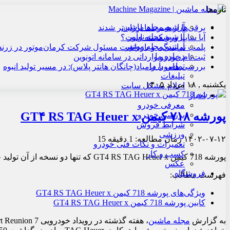
تازه‌ها
آرشیو مجله ماشین
برقی‌ها از هیبریدها ارزان‌تر شدند
آرشیو مجله نوآور
آیا سایپا ورشکسته است؟
آرشیو مجله موتور
پلمب نمایندگی و بازداشت مسئول شرکت کرمان‌موتور در زرند
درباره ما
ثبت‌نام خودرو وارداتی در سامانه اتونوین
تماس با ما
بررسی هامون زامیاد(چانگان هانتر پلاس): در مسیر تولید انبوه
تبلیغات
یکشنبه , ۱۸ مرداد ۱۴۰۵
اعلام مشکل سایت
اخبار
معرفی خودرو
پورشه ۷۱۸ کیمن GT۴ RS TAG Heuer x
بررسی خودرو
شرایط فروش
ورزشی
۱۴۰۲-۰۷-۱۲
زمان مطالعه: 1 دقیقه
15
تعمیرات و نکات فنی خودرو
کسب و کار
پورشه 718 کیمن GT4 RS TAG Heuer x که تنها دو نسخه از آن تولید خواهد شد معرفی شد.
عکس
فروشگاه
فهرست مطالب:
ویژگی‌های پورشه 718 کیمن GT4 RS TAG Heuer x
کابین پورشه 718 کیمن GT4 RS TAG Heuer x
به گزارش
مجله ماشین