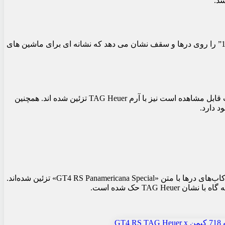
این نسخه ویژه که Porsche 718 Cayman GT4 RS TAG Heuer x Porsche – Legends of Panamericana نام دارد، اعداد مسابقه ای “152” و “154” را روی درها و سقف نشان می دهد که نشانه ای برای ماشین های
صفحات جانبی بال عقب و کاپوت نشان TAG Heuer را دارند. به همین ترتیب، درپوش هاب رینگ ها و جعبه فیلتر هوا که در پشت شیشه عقب قابل مشاهده است نیز با آرم TAG Heuer تزئین شده اند. همچنین
در داخل خودرو نیز نکات خاصی دیده می شود. پورشه با استفاده از دوخت در رنگ های سبز، سفید و قرمز، پرچم مکزیک را تداعی می‌کند. رکاب‌های درها با متن «GT4 RS Panamericana Special» تزئین شده‌اند.
TA حک شده است.