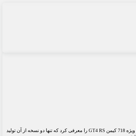
، هفته گذشته در رویداد خودرویی Rennsport Reunion 7 که در پیست لاگونا سکا کالیفرنیا برگزار شد، پورشه یک مدل ویژه 718 کیمن GT4 RS را معرفی کرد که تنها دو نسخه از آن تولید