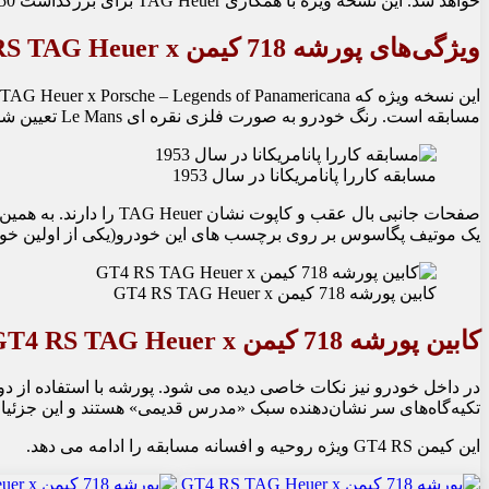
خواهد شد. این نسخه ویژه با همکاری TAG Heuer برای بزرگداشت 550 کوپه که در مسابقه کاررا پانامریکانا در سال 1953 شرکت کرد تولید شد.
ویژگی‌های پورشه 718 کیمن GT4 RS TAG Heuer x
مسابقه است. رنگ خودرو به صورت فلزی نقره ای Le Mans تعیین شده است و با لوازم جانبی هم رنگ تکمیل می شود.
مسابقه کاررا پانامریکانا در سال 1953
یک موتیف پگاسوس بر روی برچسب های این خودرو(یکی از اولین خودروهای مسابقه
کابین پورشه 718 کیمن GT4 RS TAG Heuer x
کابین پورشه 718 کیمن GT4 RS TAG Heuer x
تکیه‌گاه‌های سر نشان‌دهنده سبک «مدرس قدیمی» هستند و این جزئیات روی درپوش
این کیمن GT4 RS ویژه روحیه و افسانه مسابقه را ادامه می دهد.