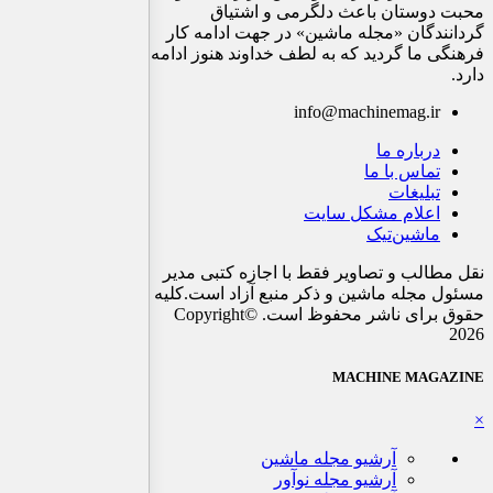
محبت دوستان باعث دلگرمی و اشتیاق
گردانندگان «مجله ماشین» در جهت ادامه کار
فرهنگی ما گردید که به لطف خداوند هنوز ادامه
دارد.
info@machinemag.ir
درباره ما
تماس با ما
تبلیغات
اعلام مشکل سایت
ماشین‌تیک
نقل مطالب و تصاویر فقط با اجازه کتبی مدیر
مسئول مجله ماشین و ذکر منبع آزاد است.کلیه
حقوق برای ناشر محفوظ است. ©Copyright
2026
MACHINE MAGAZINE
×
آرشیو مجله ماشین
آرشیو مجله نوآور