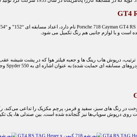
 ای حمایت شده) به عنوان اشاره ای به 550 Spyder وجود دارد.
 سوپاپ‌ها نیز گنجانده شده است. بین صندلی ها، یک تکیه گاه با نشان G Heuer