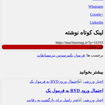
Whatsapp
+Google
Linkedin
لینک کوتاه نوشته
https://machinemag.ir/?p=16193
کپی لینک
برچسب ها:
فرمول یک
مرسدس بنز
مسابقات
بیشتر بخوانید
اخبار
ورزشی
احتمال ورود BYD به فرمول یک
اخبار
ورزشی