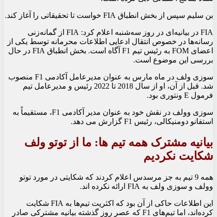
بن سلیم سپس از بخش انطباق FIA خواست تا تحقیقاتی را آغاز کند.
FIA در بیانیه‌ای در روز سه‌شنبه اعلام کرد: FIA از گمانه‌زنی
رسانه‌ها در خصوص انتقال ادعایی اطلاعات محرمانه توسط یکی از
اعضای FOM به رئیس تیم F1 آگاه است. بخش انطباق FIA در حال
بررسی این موضوع است.
سوزی ولف در ماه مارس به عنوان مدیرعامل آکادمی F1 منصوب
شد. قبل از آن، او از سال 2018 تا 2022 رئیس و مدیرعامل تیم
فرمول E ونتوری بود.
سوزی وولف در نقش خود به عنوان مدیر آکادمی F1، مستقیماً به
استفانو دومنیکالی، رئیس F1 گزارش می دهد.
بیانیه مشترک همه تیم ها: ما از توتو ولف
شکایت نکردیم
همه 9 تیم به جز مرسدس اعلام کردند که شکایتی در مورد توتو
وولف و سوزی ولف به FIA ارائه نکرده اند.
این اطلاعات حاکی از آن بود که اکثریت تیم‌ها به FIA شکایت
کرده‌اند، اما تیم‌های F1 که عصر روز گذشته بیانیه مشترکی صادر