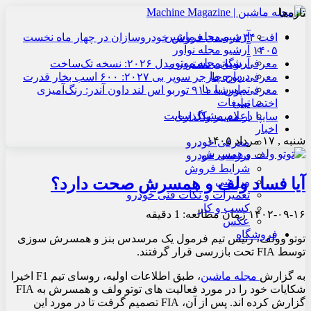
تازه‌ها
آرشیو مجله ماشین
افت ۳۴ درصدی فروش خودروسازان در چهار ماه نخست
آرشیو مجله نوآور
۱۴۰۵
آرشیو مجله موتور
معرفی بوگاتی دستریر مدل ۲۰۲۶: نسخه تک‌ساخت
درباره ما
معرفی دوج چارجر سوپر بی ۲۰۲۷: ۶۰۰ اسب بخار قدرت
تماس با ما
معرفی پورشه ۹۱۱ توربو اس لند داون آندر: رنگ‌آمیزی
تبلیغات
اختصاصی
اعلام مشکل سایت
سایپا در مسیر واگذاری
اخبار
شنبه , ۱۷ مرداد ۱۴۰۵
معرفی خودرو
بررسی خودرو
شرایط فروش
آیا فساد ولف و همسرش صحت دارد؟
ورزشی
تعمیرات و نکات فنی خودرو
کسب و کار
۱۴۰۲-۰۹-۱۶
زمان مطالعه: 1 دقیقه
عکس
فروشگاه
توتو وولف، رئیس تیم فرمول یک مرسدس بنز و همسرش سوزی
توسط FIA تحت بازرسی قرار گرفتند.
به گزارش
مجله ماشین
، طبق اطلاعات اولیه، روسای تیم F1 اخیرا
شکایات خود را در مورد فعالیت های توتو ولف و همسرش به FIA
گزارش کرده اند. پس از آن، FIA تصمیم گرفت تا در مورد این