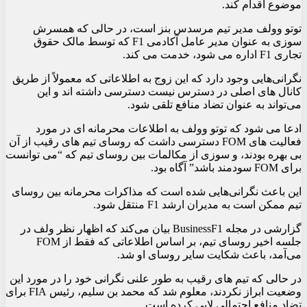
موضوع اقدام کند.
توتو وولف مدیر تیم مرسدس بنز است، در حالی که همسرش
سوزی به عنوان مدیر عامل آکادمی F1 که توسط مالک حقوق
تجاری F1 اداره می شود، خدمت می کند.
نگرانی‌هایی وجود دارد که این زوج به اطلاعاتی که معمولاً از طریق
کانال های اصلی در دسترس نیست دسترسی داشته اند و این
می‌تواند به عنوان تضاد منافع تلقی شود.
ادعا می شود که توتو وولف به اطلاعات محرمانه ای در مورد
فعالیت های FOM دسترسی داشت که روسای تیم های رقیب از آن
بی بهره بودند، و سوزی از مکالمات بین روسای تیم که “می توانست
برای FOM سودمند باشد” آگاه بود.
این باعث نگرانی‌هایی شده است که مذاکرات محرمانه بین روسای
تیم ممکن است به مدیران ارشد F1 منتقل شود.
گزارشی در مجله BusinessF1 بیان می‌کند که اظهار نظر ولف در
جلسه اخیر روسای تیم، بر اساس اطلاعاتی که فقط از FOM
می‌آمد، باعث شکایت سایر روسای او شد.
در حالی که تیم های رقیب به طور علنی نگرانی خود را در مورد این
وضعیت ابراز نکردند، معلوم شد که محمد بن سلیم، رئیس FIA برای
تضاد منافع احتمالی لابی کرده است.