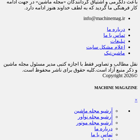
باعث دلگرمی و اشتیاق گردانندگان «مجله ماشین» در جهت ادامه
کار فرهنگی ما گردید که به لطف خداوند هنوز ادامه دارد.
info@machinemag.ir
درباره ما
تماس با ما
تبلیغات
اعلام مشکل سایت
ماشین‌تیک
نقل مطالب و تصاویر فقط با اجازه کتبی مدیر مسئول مجله ماشین
و ذکر منبع آزاد است.کلیه حقوق برای ناشر محفوظ است.
©Copyright 2026
MACHINE MAGAZINE
×
آرشیو مجله ماشین
آرشیو مجله نوآور
آرشیو مجله موتور
درباره ما
تماس با ما