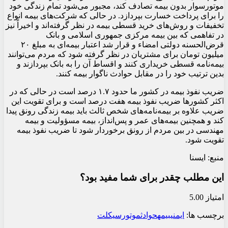
موتورسوار بدون بیمه تصادف کند، مجبور می‌شود تمام زندگی خود
را برای پرداخت خسارت بپردازد. در حالی که شرکت‌های بیمه انواع
تخفیفات و روش‌های خرید قسطی بیمه در نظر گرفته‌اند و اخیراً نیز
در تفاهمی که بین بیمه مرکزی جمهوری اسلامی و بانک
قرض‌الحسنه دولتی امضاء و قرار شد اعتبار بیمه‌ای به مبلغ ۲۰
میلیون تومان برای مشتریان در نظر گرفته شود که مردم می‌توانند
بیمه‌نامه قسطی خریداری کنند و اقساط آن را به بانک بپردازند و
بدین ترتیب خود را در مقابل حوادث ناگوار بیمه کنند.
ضریب نفوذ بیمه در کشور ما حدود ۱.۷ درصد است در حالی که در
اکثر کشورها ضریب نفوذ بیمه هفت درصد است و برای تقویت این
ضریب علاوه بر بیمه‌نامه‌های شخص ثالث باید بیمه زندگی رونق پیدا
کند و همچنین بیمه‌های عمر و پس‌انداز، بیمه مسؤولیت و بیمه
مهندسی در بین مردم از رونق برخوردار شود تا ضریب نفوذ بیمه
تقویت شود.
منبع: ایسنا
این مطلب چقدر برای شما مفید بود؟
امتیاز 5.00
برچسب ها:
ایمنی
بیمه
حوادث
موتورسیکلت