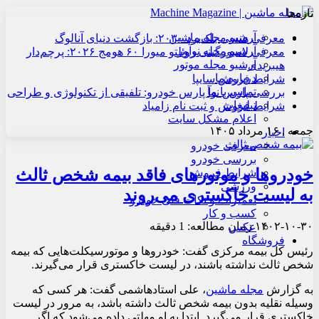
تازه‌ها
آرشیو مجله ماشین
معرفی هنسی بلک‌برد ۲۰۳۰: بازگشت دنیای آنالوگ
آرشیو مجله نوآور
معرفی لامبورگینی روئلتو میورا ۶۰ هومج ۲۰۲۶: پرچم‌دار
آرشیو مجله موتور
هیبریدی
درباره ما
شرایط فروش سایپا
تماس با ما
بررسی پارس نوآ پارس خودرو: تلفیقی از تکنولوژی و طراحی
تبلیغات
شرایط فروش و ثبت نام زامیاد
اعلام مشکل سایت
جمعه , ۱۶ مرداد ۱۴۰۵
اخبار
معرفی خودرو
بررسی خودرو
خودروها و موتورهای فاقد بیمه شخص ثالث
شرایط فروش
ورزشی
به لیست خاکستری می‌روند
تعمیرات و نکات فنی خودرو
کسب و کار
۱۴۰۲-۱۰-۳۰
زمان مطالعه: 1 دقیقه
عکس
فروشگاه
رئیس کل بیمه مرکزی گفت: خودروها و موتورسیکلت‌هایی که بیمه
شخص ثالث نداشته باشند، در لیست خاکستری قرار می‌گیرند.
به گزارش
مجله ماشین
، علی استادهاشمی گفت: هر کسی که
وسیله نقلیه بدون بیمه شخص ثالث داشته باشد، به مرور در لیست
خاکستری قرار می‌گیرد. ابتدا به او مهلتی داده می‌شود که اگر